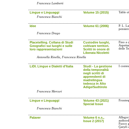
Francesca Lamberti
Lingue e Linguaggi
Volume 15 (2015)
Table o
Francesca Bianchi
Idee
Volume 61 (2006)
P. L. La
pensier
Francesca Drago
Placetelling. Collana di Studi
Custodire luoghi,
Fino a 
Aspetta
Geografici sui luoghi e sulle
coltivare territori.
delle T
loro rappresentazioni
Scritti in onore di
Liberata Nicoletti
Antonella Rinella, Francesca Rinella
LiDI. Lingue e Dialetti d’Italia
Studi - La gestione
I contes
della temporalità
negli scritti di
apprendenti di
madrelingua
tedesca in Alto
Adige/Sudtirolo
Francesca Mercuri
Lingue e Linguaggi
Volume 43 (2021)
Frontes
Special Issue
Francesca Bianchi
Palaver
Volume 6 n.s.,
Allegor
authors
Issue 2 (2017)
Fuoco g
Garufi 