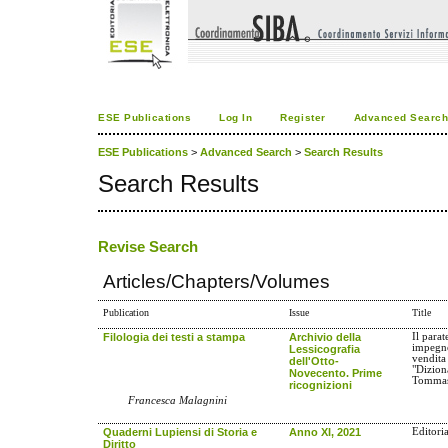
ESE Publications
Log In
Register
Advanced Searc
ESE Publications
>
Advanced Search
>
Search Results
Search Results
Revise Search
Articles/Chapters/Volumes
Publication
Issue
Title
Filologia dei testi a stampa
Archivio della
Il para
impegno
Lessicografia
vendita
dell'Otto-
"Diziona
Novecento. Prime
Tommas
ricognizioni
Francesca Malagnini
Quaderni Lupiensi di Storia e
Anno XI, 2021
Editori
Diritto