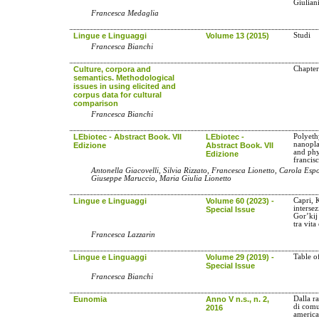
Giulian
Francesca Medaglia
Lingue e Linguaggi
Volume 13 (2015)
Studi
Francesca Bianchi
Culture, corpora and
Chapter
semantics. Methodological
issues in using elicited and
corpus data for cultural
comparison
Francesca Bianchi
LEbiotec - Abstract Book. VII
LEbiotec -
Polyeth
nanopla
Edizione
Abstract Book. VII
and phy
Edizione
francis
Antonella Giacovelli, Silvia Rizzato, Francesca Lionetto, Carola Esp
Giuseppe Maruccio, Maria Giulia Lionetto
Lingue e Linguaggi
Volume 60 (2023) -
Capri, 
interse
Special Issue
Gor’kij
tra vita
Francesca Lazzarin
Lingue e Linguaggi
Volume 29 (2019) -
Table o
Special Issue
Francesca Bianchi
Eunomia
Anno V n.s., n. 2,
Dalla r
di comu
2016
americ