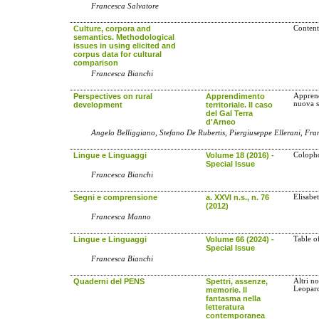
Francesca Salvatore
Culture, corpora and
Content
semantics. Methodological
issues in using elicited and
corpus data for cultural
comparison
Francesca Bianchi
Perspectives on rural
Apprendimento
Apprend
nuova s
development
territoriale. Il caso
del Gal Terra
d'Arneo
Angelo Belliggiano, Stefano De Rubertis, Piergiuseppe Ellerani, Fra
Lingue e Linguaggi
Volume 18 (2016) -
Coloph
Special Issue
Francesca Bianchi
Segni e comprensione
a. XXVI n.s., n. 76
Elisabe
(2012)
Francesca Manno
Lingue e Linguaggi
Volume 66 (2024) -
Table o
Special Issue
Francesca Bianchi
Quaderni del PENS
Spettri, assenze,
Altri no
Leopard
memorie. Il
fantasma nella
letteratura
contemporanea