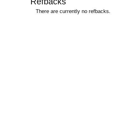
Refbacks
There are currently no refbacks.
ویزای استارتاپ
کاغذ a4