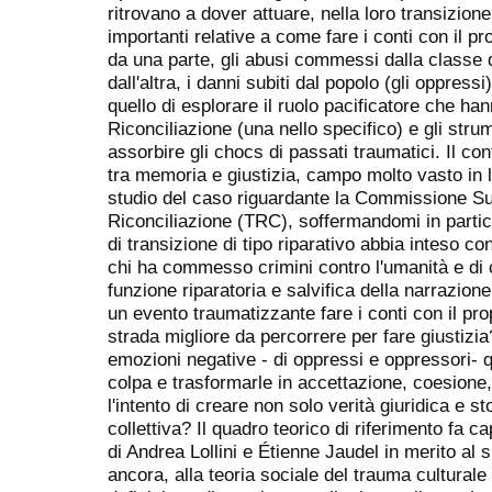
ritrovano a dover attuare, nella loro transizion
importanti relative a come fare i conti con il 
da una parte, gli abusi commessi dalla classe d
dall'altra, i danni subiti dal popolo (gli oppress
quello di esplorare il ruolo pacificatore che ha
Riconciliazione (una nello specifico) e gli stru
assorbire gli chocs di passati traumatici. Il co
tra memoria e giustizia, campo molto vasto in l
studio del caso riguardante la Commissione Sud
Riconciliazione (TRC), soffermandomi in partico
di transizione di tipo riparativo abbia inteso c
chi ha commesso crimini contro l'umanità e di ch
funzione riparatoria e salvifica della narrazio
un evento traumatizzante fare i conti con il pro
strada migliore da percorrere per fare giustiz
emozioni negative - di oppressi e oppressori- q
colpa e trasformarle in accettazione, coesion
l'intento di creare non solo verità giuridica e s
collettiva? Il quadro teorico di riferimento fa ca
di Andrea Lollini e Étienne Jaudel in merito al s
ancora, alla teoria sociale del trauma culturale 