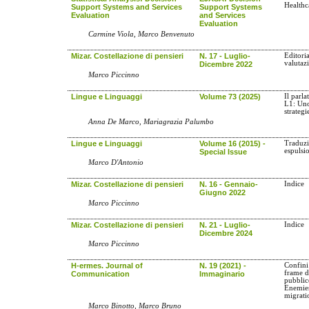
Healthc
Support Systems and Services
Support Systems
Evaluation
and Services
Evaluation
Carmine Viola, Marco Benvenuto
Mizar. Costellazione di pensieri
N. 17 - Luglio-
Editori
valutaz
Dicembre 2022
Marco Piccinno
Lingue e Linguaggi
Volume 73 (2025)
Il parla
L1: Uno
strategi
Anna De Marco, Mariagrazia Palumbo
Lingue e Linguaggi
Volume 16 (2015) -
Traduzi
espulsi
Special Issue
Marco D'Antonio
Mizar. Costellazione di pensieri
N. 16 - Gennaio-
Indice
Giugno 2022
Marco Piccinno
Mizar. Costellazione di pensieri
N. 21 - Luglio-
Indice
Dicembre 2024
Marco Piccinno
H-ermes. Journal of
N. 19 (2021) -
Confini
frame d
Communication
Immaginario
pubblic
Enemies
migrati
Marco Binotto, Marco Bruno