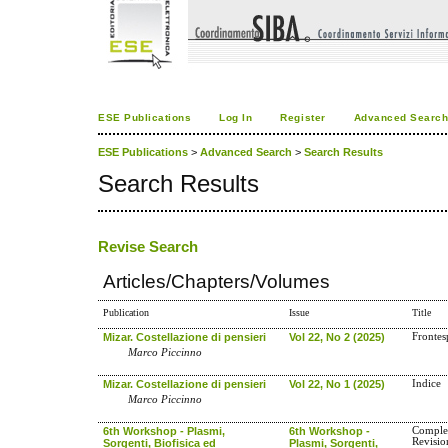
ESE Publications
Log In
Register
Advanced Searc
ESE Publications
>
Advanced Search
>
Search Results
Search Results
Revise Search
Articles/Chapters/Volumes
Publication
Issue
Title
Mizar. Costellazione di pensieri
Vol 22, No 2 (2025)
Frontes
Marco Piccinno
Mizar. Costellazione di pensieri
Vol 22, No 1 (2025)
Indice
Marco Piccinno
6th Workshop - Plasmi,
6th Workshop -
Complex
Revisi
Sorgenti, Biofisica ed
Plasmi, Sorgenti,