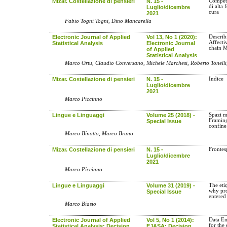
Mizar. Costellazione di pensieri
N. 15 -
Compete
di alta 
Luglio/dicembre
cura
2021
Fabio Togni Togni, Dino Mancarella
Electronic Journal of Applied
Vol 13, No 1 (2020):
Describ
Affecti
Statistical Analysis
Electronic Journal
chain 
of Applied
Statistical Analysis
Marco Ortu, Claudio Conversano, Michele Marchesi, Roberto Tonelli,
Mizar. Costellazione di pensieri
N. 15 -
Indice
Luglio/dicembre
2021
Marco Piccinno
Lingue e Linguaggi
Volume 25 (2018) -
Spazi m
Framing
Special Issue
confine
Marco Binotto, Marco Bruno
Mizar. Costellazione di pensieri
N. 15 -
Frontes
Luglio/dicembre
2021
Marco Piccinno
Lingue e Linguaggi
Volume 31 (2019) -
The eti
why pro
Special Issue
entered
Marco Biasio
Electronic Journal of Applied
Vol 5, No 1 (2014):
Data E
for the
Statistical Analysis: Decision
EJASA: Decision