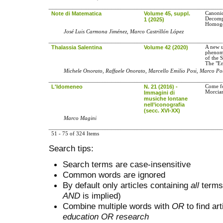
Note di Matematica
Volume 45, suppl.
Canonic
Decompo
1 (2025)
Homoge
José Luis Carmona Jiménez, Marco Castrillón López
Thalassia Salentina
Volume 42 (2020)
A new u
phenome
of the S
The "En
Michele Onorato, Raffaele Onorato, Marcello Emilio Posi, Marco Po
L'Idomeneo
N. 21 (2016) -
Come fo
Morcia
Immagini di
musiche lontane
nell’iconografia
(secc. XVI-XX)
Marco Magini
51 - 75 of 324 Items
Search tips:
Search terms are case-insensitive
Common words are ignored
By default only articles containing
all
terms 
AND
is implied)
Combine multiple words with
OR
to find art
education OR research