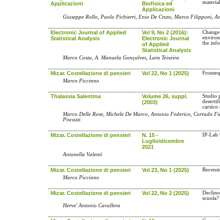
material
Applicazioni
Biofisica ed
Applicazioni
Giuseppe Rollo, Paolo Pichierri, Enio De Cruto, Marco Filipponi, A
Electronic Journal of Applied
Vol 9, No 2 (2016):
Change-
environ
Statistical Analysis
Electronic Journal
the inf
of Applied
Statistical Analysis
Marco Costa, A. Manuela Gonçalves, Lara Teixeira
Mizar. Costellazione di pensieri
Vol 22, No 1 (2025)
Frontes
Marco Piccinno
Thalassia Salentina
Volume 26, suppl.
Studio 
desertif
(2003)
carsico
Marco Delle Rose, Michele De Marco, Antonio Federico, Corrado Fid
Piscazzi
Mizar. Costellazione di pensieri
N. 15 -
IP-Lab 
Luglio/dicembre
2021
Antonella Valenti
Mizar. Costellazione di pensieri
Vol 23, No 1 (2025)
Recensi
Marco Piccinno
Mizar. Costellazione di pensieri
Vol 22, No 2 (2025)
Declino
scuola?
Herve' Antonio Cavallera