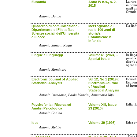
Eunomia
Anno IV n.s., n. 2,
La ritr
in nom
2015
negli a
Grande
Antonio Donno
Quaderno di comunicazione -
Mezzogiorno di
Da Rad
Dipartimento di Filosofia e
radio 100 anni di
Scienze sociali dell'Università
storia/e;
di Lecce
Comunicare le
infanzie
Antonio Santoni Rugiu
Lingue e Linguaggi
Volume 61 (2024) -
In Raga
passò a 
Special Issue
dire (e 
opere d
Antonio Montinaro
Electronic Journal of Applied
Vol 12, No 1 (2019):
Househ
Economi
Statistical Analysis
Electronic Journal
of Insti
of Applied
Statistical Analysis
Antonio Lucadamo, Paola Mancini, Annamaria Nifo
Psychofenia : Ricerca ed
Volume XIII, Issue
Editoria
Analisi Psicologica
23 (2010)
Antonio Godino
Idee
Volume 39 (1998)
Etica e
Antonio Melillo
L'Idomeneo
N. 27 (2019) - Due
«Dalla 