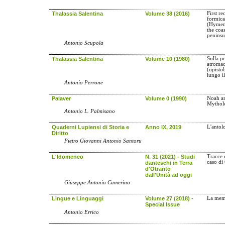
Thalassia Salentina
Volume 38 (2016)
First re
formica
(Hymen
the coa
peninsu
Antonio Scupola
Thalassia Salentina
Volume 10 (1980)
Sulla p
atroma
(opisto
lungo il
Antonio Perrone
Palaver
Volume 0 (1990)
Noah an
Mythol
Antonio L. Palmisano
Quaderni Lupiensi di Storia e
Anno IX, 2019
L'antol
Diritto
Pietro Giovanni Antonio Santoru
L'Idomeneo
N. 31 (2021) - Studi
Tracce 
caso di
danteschi in Terra
d'Otranto
dall'Unità ad oggi
Giuseppe Antonio Camerino
Lingue e Linguaggi
Volume 27 (2018) -
La memo
Special Issue
Antonio Errico