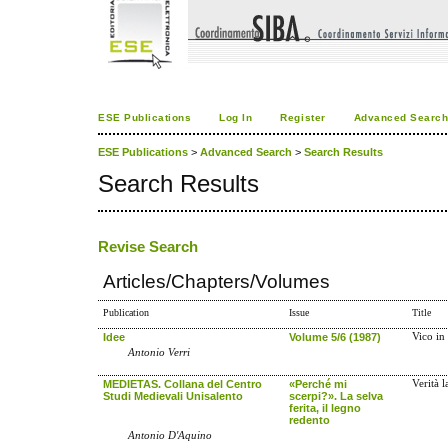
ESE Publications
Log In
Register
Advanced Searc
ESE Publications
>
Advanced Search
>
Search Results
Search Results
Revise Search
Articles/Chapters/Volumes
Publication
Issue
Title
Idee
Volume 5/6 (1987)
Vico in
Antonio Verri
MEDIETAS. Collana del Centro
«Perché mi
Verità l
Studi Medievali Unisalento
scerpi?». La selva
ferita, il legno
redento
Antonio D'Aquino