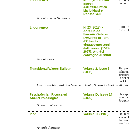
Salento
maestri
dell'Italianistica
Mario Marti e
Donato Valli
Antonio Lucio Giannone
L'Idomeneo
N. 23 (2017) -
LUIGI 
feriali
Antonio de
Ferrariis Galateo.
L’Erasmo di Terra
d’Otranto a
cinquecento anni
dalla morte (1517-
2017). Atti del
convegno di studi
Antonio Resta
Transitional Waters Bulletin
Volume 2, Issue 3
Tempora
inheren
(2008)
properti
(Foglia
Park)
Luca Bracchini, Arduino Massimo Dattilo, Steven Arthur Loiselle, An
Psychofenia : Ricerca ed
Volume IX, Issue 14
Una spi
trauma 
Analisi Psicologica
(2006)
Protome
Antonio Imbasciati
Idee
Volume 11 (1989)
Dal mon
senso a
del mod
mediant
Antonio Ponsetto