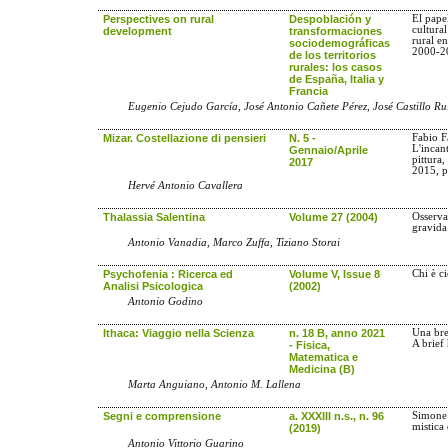
Perspectives on rural
Despoblación y
El pape
cultura
development
transformaciones
rural 
sociodemográficas
2000-2
de los territorios
rurales: los casos
de España, Italia y
Francia
Eugenio Cejudo García, José Antonio Cañete Pérez, José Castillo Ru
Mizar. Costellazione di pensieri
N. 5 -
Fabio F
L'incan
Gennaio/Aprile
pittura
2017
2015, p
Hervé Antonio Cavallera
Thalassia Salentina
Volume 27 (2004)
Osserva
gravida
Antonio Vanadia, Marco Zuffa, Tiziano Storai
Psychofenia : Ricerca ed
Volume V, Issue 8
Chi è c
Analisi Psicologica
(2002)
Antonio Godino
Ithaca: Viaggio nella Scienza
n. 18 B, anno 2021
Una bre
A brief
- Fisica,
Matematica e
Medicina (B)
Marta Anguiano, Antonio M. Lallena
Segni e comprensione
a. XXXIII n.s., n. 96
Simone 
mistica
(2019)
Antonio Vittorio Guarino