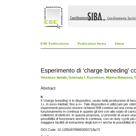
ESE Publications
Publication Home
About
Esperimento di ‘charge breeding’ c
Vincenzo Variale
,
Gennady I. Kuznetsov
,
Marina Batasova
,
T
Abstract
It
Il ‘charge breeding’ è in dispositivo, usato nella produzione di fas
1+, in esso iniettati, fino a n+. Tale dispositivo è utilizzato per ott
esperimenti possono essere richiesti RIB continui ad una certa en
funzionamento in continua in quanto gli ioni con alto stato di carica
collettore di elettroni. In questa proposta, si prevede di usare 
possibilità di funzionare anche in continua, con un duty cycle più 
maggiore facilità di estrazione degli ioni n+ anche la possibilità di
DOI Code: 10.1285/i9788883050718p73