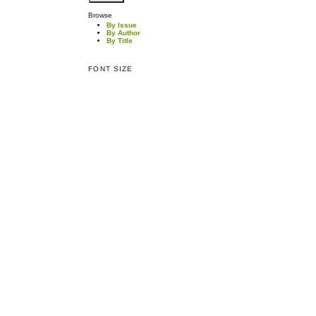
Browse
By Issue
By Author
By Title
FONT SIZE