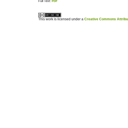
Full Text:
PDF
ویزای استارتاپ
کاغذ a4
This work is licensed under a
Creative Commons Attribuz