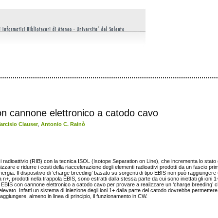
on cannone elettronico a catodo cavo
arcisio Clauser
,
Antonio C. Rainò
ci radioattivio (RIB) con la tecnica ISOL (Isotope Separation on Line), che incrementa lo stato d
imizzare e ridurre i costi della riaccelerazione degli elementi radioattivi prodotti da un fascio pri
ergia. Il dispositivo di ‘charge breeding’ basato su sorgenti di tipo EBIS non può raggiungere
 n+, prodotti nella trappola EBIS, sono estratti dalla stessa parte da cui sono iniettati gli ioni 1
una EBIS con cannone elettronico a catodo cavo per provare a realizzare un ‘charge breeding’ c
elevato. Infatti un sistema di iniezione degli ioni 1+ dalla parte del catodo dovrebbe permettere
 raggiungere, almeno in linea di principio, il funzionamento in CW.