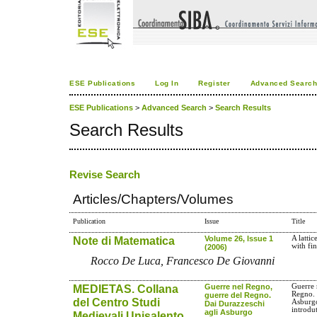
ESE Publications
Log In
Register
Advanced Searc
ESE Publications
>
Advanced Search
>
Search Results
Search Results
Revise Search
Articles/Chapters/Volumes
Publication
Issue
Title
Note di Matematica
Volume 26, Issue 1
A latti
with fin
(2006)
Rocco De Luca, Francesco De Giovanni
MEDIETAS. Collana
Guerre nel Regno,
Guerre 
Regno. 
guerre del Regno.
del Centro Studi
Asburgo
Dai Durazzeschi
introdu
agli Asburgo
Medievali Unisalento