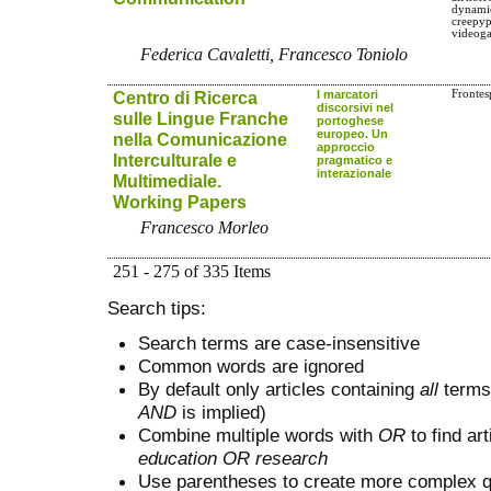
dynamic
creepyp
videog
Federica Cavaletti, Francesco Toniolo
Centro di Ricerca
I marcatori
Frontesp
discorsivi nel
sulle Lingue Franche
portoghese
europeo. Un
nella Comunicazione
approccio
Interculturale e
pragmatico e
interazionale
Multimediale.
Working Papers
Francesco Morleo
251 - 275 of 335 Items
Search tips:
Search terms are case-insensitive
Common words are ignored
By default only articles containing
all
terms 
AND
is implied)
Combine multiple words with
OR
to find art
education OR research
Use parentheses to create more complex q