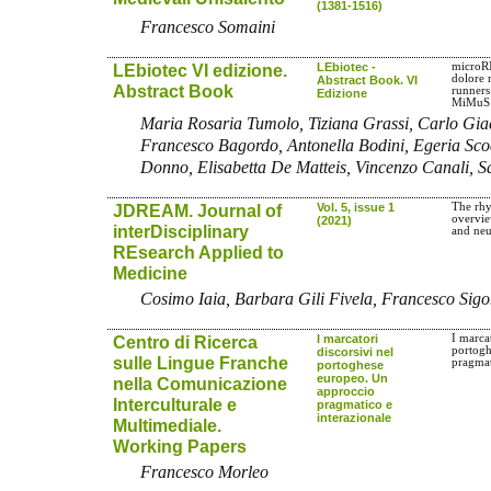
(1381-1516)
Francesco Somaini
LEbiotec VI edizione.
LEbiotec -
microR
dolore 
Abstract Book. VI
Abstract Book
runners:
Edizione
MiMuS
Maria Rosaria Tumolo, Tiziana Grassi, Carlo Gi
Francesco Bagordo, Antonella Bodini, Egeria Scod
Donno, Elisabetta De Matteis, Vincenzo Canali, S
JDREAM. Journal of
Vol. 5, issue 1
The rhy
overvie
(2021)
interDisciplinary
and neu
REsearch Applied to
Medicine
Cosimo Iaia, Barbara Gili Fivela, Francesco Sig
Centro di Ricerca
I marcatori
I marcat
portogh
discorsivi nel
sulle Lingue Franche
pragmat
portoghese
europeo. Un
nella Comunicazione
approccio
Interculturale e
pragmatico e
interazionale
Multimediale.
Working Papers
Francesco Morleo