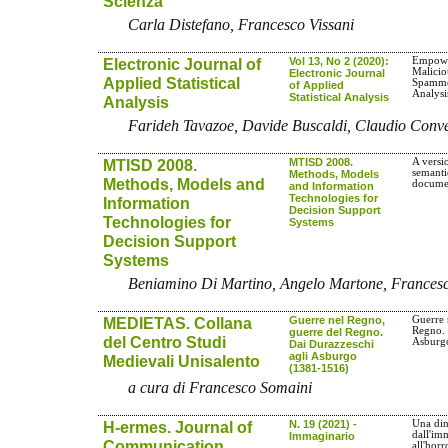
Scienza
Carla Distefano, Francesco Vissani
Electronic Journal of
Vol 13, No 2 (2020):
Empowe
Malicio
Electronic Journal
Applied Statistical
Spammer
of Applied
Analysi
Statistical Analysis
Analysis
Farideh Tavazoe, Davide Buscaldi, Claudio Conv
MTISD 2008.
MTISD 2008.
A versi
semanti
Methods, Models
Methods, Models and
docume
and Information
Technologies for
Information
Decision Support
Technologies for
Systems
Decision Support
Systems
Beniamino Di Martino, Angelo Martone, Francesc
MEDIETAS. Collana
Guerre nel Regno,
Guerre 
Regno. 
guerre del Regno.
del Centro Studi
Asburg
Dai Durazzeschi
agli Asburgo
Medievali Unisalento
(1381-1516)
a cura di Francesco Somaini
H-ermes. Journal of
N. 19 (2021) -
Una din
dall'im
Immaginario
Communication
all'hor