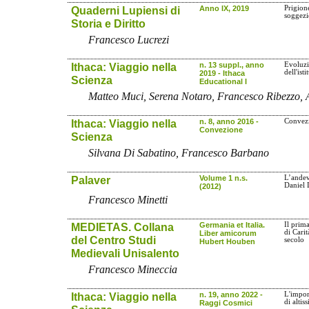
Quaderni Lupiensi di
Anno IX, 2019
Prigione
soggez
Storia e Diritto
Francesco Lucrezi
Ithaca: Viaggio nella
n. 13 suppl., anno
Evoluzi
dell'ist
2019 - Ithaca
Scienza
Educational I
Matteo Muci, Serena Notaro, Francesco Ribezzo, A
Ithaca: Viaggio nella
n. 8, anno 2016 -
Convezi
Convezione
Scienza
Silvana Di Sabatino, Francesco Barbano
Palaver
Volume 1 n.s.
L’andev
Daniel 
(2012)
Francesco Minetti
MEDIETAS. Collana
Germania et Italia.
Il prima
di Cari
Liber amicorum
del Centro Studi
secolo
Hubert Houben
Medievali Unisalento
Francesco Mineccia
Ithaca: Viaggio nella
n. 19, anno 2022 -
L'impor
di altis
Raggi Cosmici