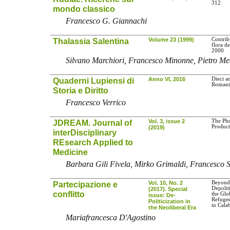
312
mondo classico
Francesco G. Giannachi
Thalassia Salentina
Volume 23 (1999)
Contrib
flora de
2000
Silvano Marchiori, Francesco Minonne, Pietro Me
Quaderni Lupiensi di
Anno VI, 2016
Dieci a
Romani
Storia e Diritto
Francesco Verrico
JDREAM. Journal of
Vol. 3, issue 2
The Pho
Product
(2019)
interDisciplinary
REsearch Applied to
Medicine
Barbara Gili Fivela, Mirko Grimaldi, Francesco S
Partecipazione e
Vol. 10, No. 2
Beyond 
Depolit
(2017). Special
conflitto
the Glo
issue: De-
Refugees
Politicization in
in Cala
the Neoliberal Era
Mariafrancesca D'Agostino