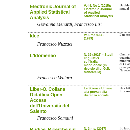
Electronic Journal of
Vol 8, No 1 (2015):
Double 
mutual 
Electronic Journal
Applied Statistical
of Applied
Statistical Analysis
Analysis
Giovanna Menardi, Francesco Lisi
Idee
Volume 40/41
L'uomo 
(1999)
Francesco Nuzzaci
L'Idomeneo
N. 39 (2025) - Studi
Cenni s
quantit
linguistici
minoran
sull'Italia
di Cala
meridionale (in
princip
ricordo di p. G.B.
Novece
Mancarella)
Francesco Ventura
Liber-O. Collana
Le Scienze Umane
Una let
I ri-cor
alla prova della
Didattica Open
distanza sociale
Access
dell'Università del
Salento
Francesco Somaini
Rudiae. Ricerche sul
N. 3 n.s. (2017)
Lo iatr