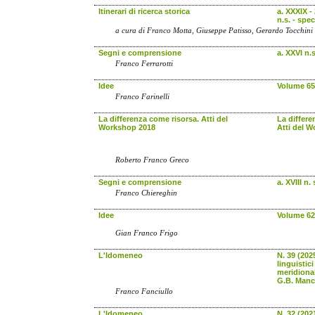
Itinerari di ricerca storica
a. XXXIX -
n.s. - spec
a cura di Franco Motta, Giuseppe Patisso, Gerardo Tocchini
Segni e comprensione
a. XXVI n.s
Franco Ferrarotti
Idee
Volume 65
Franco Farinelli
La differenza come risorsa. Atti del
La differe
Workshop 2018
Atti del 
Roberto Franco Greco
Segni e comprensione
a. XVIII n. 
Franco Chiereghin
Idee
Volume 62
Gian Franco Frigo
L'Idomeneo
N. 39 (202
linguistici 
meridional
G.B. Manca
Franco Fanciullo
L'Idomeneo
N. 32 (2021