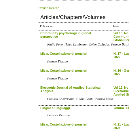
Revise Search
Articles/Chapters/Volumes
Publication
Issue
Community psychology in global
Vol 10, No
perspective
Communit
Global Pe
Nadja Peter, Helen Landmann, Belen Cañadas, Franco Bast
Mizar. Costellazione di pensieri
N. 17 - Lu
2022
Franco Pistono
Mizar. Costellazione di pensieri
N. 16 - G
2022
Franco Pistono
Electronic Journal of Applied Statistical
Vol 12, No
Analysis
Electronic
Applied St
Claudio Conversano, Giulia Contu, Franco Mola
Lingue e Linguaggi
Volume 73
Beatrice Perrone
Mizar. Costellazione di pensieri
N. 21 - Lu
2024