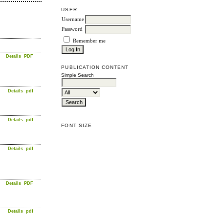
USER
Username
Password
Remember me
Details
PDF
PUBLICATION CONTENT
Simple Search
Details
pdf
Details
pdf
FONT SIZE
Details
pdf
Details
PDF
Details
pdf