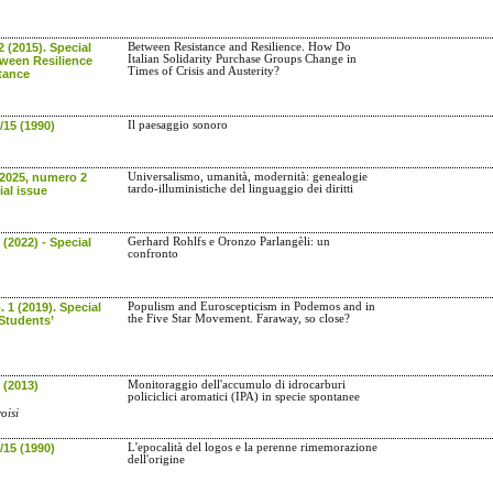
2 (2015). Special
Between Resistance and Resilience. How Do
Italian Solidarity Purchase Groups Change in
tween Resilience
Times of Crisis and Austerity?
tance
/15 (1990)
Il paesaggio sonoro
 2025, numero 2
Universalismo, umanità, modernità: genealogie
tardo-illuministiche del linguaggio dei diritti
ial issue
(2022) - Special
Gerhard Rohlfs e Oronzo Parlangèli: un
confronto
. 1 (2019). Special
Populism and Euroscepticism in Podemos and in
the Five Star Movement. Faraway, so close?
Students’
 (2013)
Monitoraggio dell'accumulo di idrocarburi
policiclici aromatici (IPA) in specie spontanee
oisi
/15 (1990)
L'epocalità del logos e la perenne rimemorazione
dell'origine