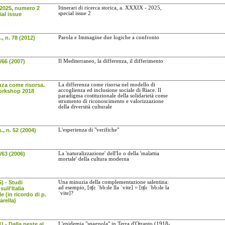
 2025, numero 2
Itinerari di ricerca storica, a. XXXIX - 2025,
special issue 2
ial issue
., n. 78 (2012)
Parola e Immagine due logiche a confronto
/66 (2007)
Il Mediterraneo, la differenza, il differimento
nza come risorsa.
La differenza come risorsa nel modello di
accoglienza ed inclusione sociale di Riace. Il
Workshop 2018
paradigma costituzionale della solidarietà come
strumento di riconoscimento e valorizzazione
della diversità culturale
s., n. 52 (2004)
L'esperienza di "verifiche"
/63 (2006)
La 'naturalizzazione' dell'Io o della 'malattia
mortale' della cultura moderna
5) - Studi
Una minuzia della complementazione salentina:
ad esempio, [tʧε ˈbbɔle lla ˈvite] = [tʧε ˈbbɔle la
sull'Italia
ˈvite]?
e (in ricordo di p.
rella)
) - Dalla peste al
L'epidemia "spagnola" in Terra d'Otranto (1918-