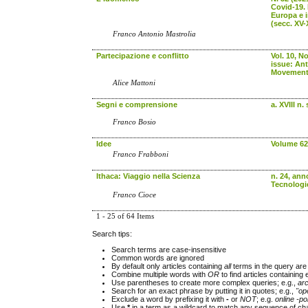
Covid-19. 
Europa e i
(secc. XV-
Franco Antonio Mastrolia
Partecipazione e conflitto
Vol. 10, No
issue: Ant
Movement
Alice Mattoni
Segni e comprensione
a. XVIII n. 
Franco Bosio
Idee
Volume 62
Franco Frabboni
Ithaca: Viaggio nella Scienza
n. 24, ann
Tecnologie
Franco Cioce
1 - 25 of 64 Items
Search tips:
Search terms are case-insensitive
Common words are ignored
By default only articles containing
all
terms in the query are 
Combine multiple words with
OR
to find articles containing 
Use parentheses to create more complex queries; e.g.,
ar
Search for an exact phrase by putting it in quotes; e.g.,
"op
Exclude a word by prefixing it with
-
or
NOT
; e.g.
online -pol
Use
*
in a term as a wildcard to match any sequence of cha