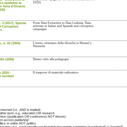
1919)
Le epidemie in
n Terra d'Otranto
XXI)
. 3 (2017). Special
From Data Extraction to Data Leaking. Data-
activism in Italian and Spanish anti-corruption
i-Corruption
campaigns
s
s., n. 52 (2004)
L'inizio cartesiano della filosofia in Husserl e
Nietzsche
/63 (2006)
Diamo cielo alla pedagogia
o 2024 -
Il trasporto di materiale radioattivo
 nucleari
returned (i.e.,
AND
is implied)
either term; e.g.,
education OR research
chive ((publication OR conference) NOT theses)
en access publishing"
itics
or
online NOT politics
racters; e.g.,
soci* morality
would match documents containing "sociological" or "societal"