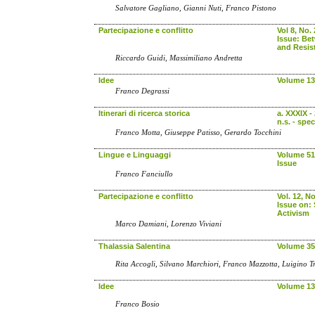
Salvatore Gagliano, Gianni Nuti, Franco Pistono
Partecipazione e conflitto
Vol 8, No. 
Issue: Be
and Resis
Riccardo Guidi, Massimiliano Andretta
Idee
Volume 13
Franco Degrassi
Itinerari di ricerca storica
a. XXXIX -
n.s. - spec
Franco Motta, Giuseppe Patisso, Gerardo Tocchini
Lingue e Linguaggi
Volume 51 
Issue
Franco Fanciullo
Partecipazione e conflitto
Vol. 12, No
Issue on: 
Activism
Marco Damiani, Lorenzo Viviani
Thalassia Salentina
Volume 35
Rita Accogli, Silvano Marchiori, Franco Mazzotta, Luigino Tr
Idee
Volume 13
Franco Bosio