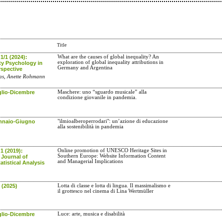
Title
 1/1 (2024):
What are the causes of global inequality? An
exploration of global inequality attributions in
y Psychology in
Germany and Argentina
rspective
ias, Anette Rohmann
glio-Dicembre
Maschere: uno “sguardo musicale” alla
condizione giovanile in pandemia.
ennaio-Giugno
"ilmioalberoperrodari": un’azione di educazione
alla sostenibilità in pandemia
 1 (2019):
Online promotion of UNESCO Heritage Sites in
Southern Europe: Website Information Content
 Journal of
and Managerial Implications
atistical Analysis
 (2025)
Lotta di classe e lotta di lingua. Il massimalismo e
il grottesco nel cinema di Lina Wertmüller
glio-Dicembre
Luce: arte, musica e disabilità