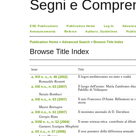
Segni e Compre
ESE Publications
Publication Home
Log In
Advance
Announcements
Referee
Authors_Guidelines
Publi
Publication Home
>
Advanced Search
>
Browse Title Index
Browse Title Index
Issue
Title
a. XVI n. s., n. 46 (2002)
Il logos mediterraneo tra mito e realtà
Romualdo Rossetti
a. XXI n.s., n. 63 (2007)
Il luogo dell'uomo: María Zambrano dina
Pablillo di Velázquez
Nunzio Bombaci
a. XXI n.s., n. 63 (2007)
Il mio Francesco D'Assisi. Riflessioni su
storia
Mauro Botrugno
a. XXI n.s., n. 61 (2007)
Il monismo anomalo di D. Davidson
Giorgio Rizzo
a. XVIII n. s., n. 52 (2004)
Il nesso scienza-etica. contributo al dibatt
Gaetano Scatigna Minghetti
a. XX n.s., n. 57 (2006)
Il non pensiero della differenza sessuale