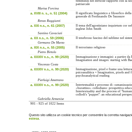
femminili nel difficile rapporto con la so
patriarcale
Marisa Forcina
a. XVIII n. s., n. 51 (2004)
Il significato linguistico e filosofico della
generale di Ferdinando De Saussure
Renzo Raggiunti
a. XXI n.s., n. 61 (2007)
Il tema dell'agostiniano inquietum cor ne
inglese John Smith
Santino Cavaciuti
a. XX n.s., n. 59 (2006)
Il tenebroso fascino del sublime nel sist
Germano De Marzo
a. XIX n.s., n. 55 (2005)
Il terrorismo religioso
Pietro Birtolo
a. XXXIV n.s., n. 99 (2020)
Immaginazione e immagini: a partire da 
Imagination and images: starting with Ba
Vincenzo Costa
a. XXXIV n.s., n. 99 (2020)
Immaginazione, pixel e frame una lettur
psicoanalitica = Imagination, pixels and 
psychoanalytical reading
Pierluigi Ametrano
a. XXXIV n.s., n. 99 (2020)
Intertestualità e processo di «umanizzazi
«burattino» collodiano: prospettiva educ
Intertextuality and the process of "human
collodi's "puppet": an educational perspe
Gabriella Armenise
901 - 925 of 1022 Items
Questo sito utilizza un cookie tecnico per consentire la corretta navigazi
estesa
.