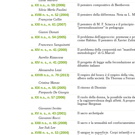
Luisa Muraro
a. XX n.s., n. 59 (2006)
Il pensiero compositivo di Beethoven
Silvio Merlo Paolini
a. XVIII n. s., n. 52 (2004)
Il pensiero della differenza. Nota su L. 
Françoise Collin
a. XXI n.s., n. 61 (2007)
Il pensiero di M. F. Sciacca e il principio 
"personalizzazione" in pedagogia
Gianni Donati
a. XIX n.s., n. 54 (2005)
Il problema dell'approccio: premesse e p
come Habitus. Il pensiero di Xavier Zubi
Francesco Sanguinetti
a. XIV n. s., n. 41 (2000)
Il problema della corporeità nei "manifest
metodologici" di G.Marcel
Aurelio Rizzacasa
a. XIV n. s., n. 41 (2000)
Il progetto di legge sulla fecondazione art
dibattito italiano
Alessandra Lezzi
a. XXVII n.s., n. 79 (2013)
Il respiro del bosco è il respiro della vita
albero nella società. Da Thoreau a Ferraro
Cristina Manzo
a. XIX n.s., n. 55 (2005)
Il ritorno di Dionisio
Pierpaolo De Giorgio
a. XX n.s., n. 57 (2006)
Il ruolo della donna, la possibile uscita d
e la ragionevolezza degli affetti. A propos
Ingmar Bergman
Giovanni Invitto
a. XV n. s., n. 43 (2001)
Il sacro archetipale
Giovanni Rocci
a. XXII n.s., n. 65 (2008)
Il sacro e la sessualità nel confucianesim
Jae-Suk Lee
a. XVIII n. s., n. 53 (2004)
Il sangue in superficie. Corpi infantili e c