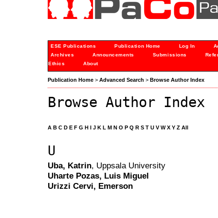
ESE Publications
Publication Home
Log In
A
Archives
Announcements
Submissions
Refe
Ethics
About
Publication Home
>
Advanced Search
>
Browse Author Index
Browse Author Index
A
B
C
D
E
F
G
H
I
J
K
L
M
N
O
P
Q
R
S
T
U
V
W
X
Y
Z
All
U
Uba, Katrin
, Uppsala University
Uharte Pozas, Luis Miguel
Urizzi Cervi, Emerson