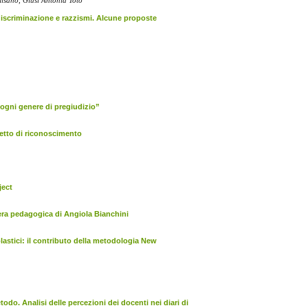
misano, Giusi Antonia Toto
 discriminazione e razzismi. Alcune proposte
e ogni genere di pregiudizio”
cetto di riconoscimento
ject
era pedagogica di Angiola Bianchini
lastici: il contributo della metodologia New
todo. Analisi delle percezioni dei docenti nei diari di