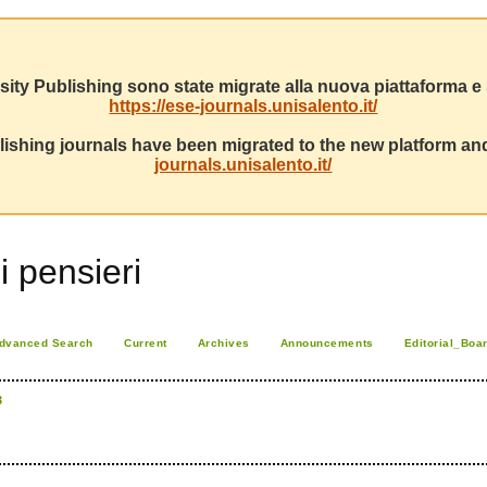
sity Publishing sono state migrate alla nuova piattaforma e s
https://ese-journals.unisalento.it/
ishing journals have been migrated to the new platform and
journals.unisalento.it/
i pensieri
dvanced Search
Current
Archives
Announcements
Editorial_Boa
3