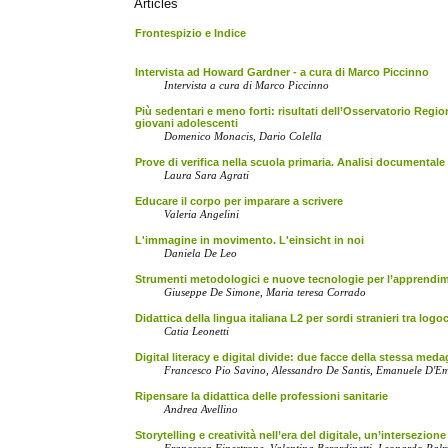
Articles
Frontespizio e Indice
Intervista ad Howard Gardner - a cura di Marco Piccinno
Intervista a cura di Marco Piccinno
Più sedentari e meno forti: risultati dell’Osservatorio Regio
giovani adolescenti
Domenico Monacis, Dario Colella
Prove di verifica nella scuola primaria. Analisi documentale d
Laura Sara Agrati
Educare il corpo per imparare a scrivere
Valeria Angelini
L'immagine in movimento. L'einsicht in noi
Daniela De Leo
Strumenti metodologici e nuove tecnologie per l’apprendim
Giuseppe De Simone, Maria teresa Corrado
Didattica della lingua italiana L2 per sordi stranieri tra logo
Catia Leonetti
Digital literacy e digital divide: due facce della stessa meda
Francesco Pio Savino, Alessandro De Santis, Emanuele D'E
Ripensare la didattica delle professioni sanitarie
Andrea Avellino
Storytelling e creatività nell’era del digitale, un’intersezion