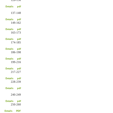
128-136
Details
pdf
137-148
Details
pdf
149-162
Details
pdf
163-173
Details
pdf
174-185
Details
pdf
186-198
Details
pdf
199-216
Details
pdf
217-227
Details
pdf
228-239
Details
pdf
240-249
Details
pdf
250-260
Details
PDF