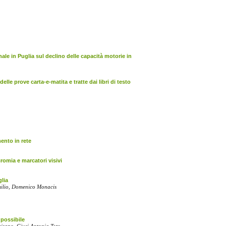
nale in Puglia sul declino delle capacità motorie in
elle prove carta-e-matita e tratte dai libri di testo
ento in rete
cromia e marcatori visivi
glia
milio, Domenico Monacis
e possibile