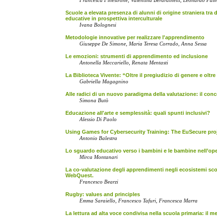
Francesca Finestrone, Valentina Berardinetti, Leonardo Pal
Scuole a elevata presenza di alunni di origine straniera tra
educative in prospettiva interculturale
Ivana Bolognesi
Metodologie innovative per realizzare l'apprendimento
Giuseppe De Simone, Maria Teresa Corrado, Anna Sessa
Le emozioni: strumenti di apprendimento ed inclusione
Antonella Meccariello, Renata Mentasti
La Biblioteca Vivente: “Oltre il pregiudizio di genere e oltr
Gabriella Magagnino
Alle radici di un nuovo paradigma della valutazione: il con
Simona Butò
Educazione all'arte e semplessità: quali spunti inclusivi?
Alessio Di Paolo
Using Games for Cybersecurity Training: The EuSecure pro
Antonio Balestra
Lo sguardo educativo verso i bambini e le bambine nell’op
Mirca Montanari
La co-valutazione degli apprendimenti negli ecosistemi sco
WebQuest.
Francesco Bearzi
Rugby: values and principles
Emma Saraiello, Francesco Tafuri, Francesca Marra
La lettura ad alta voce condivisa nella scuola primaria: il me