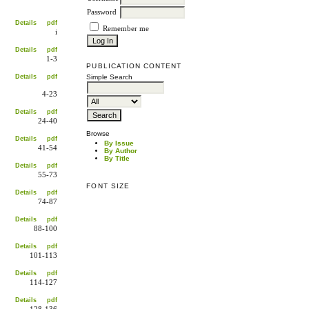
Password
Details
pdf
Remember me
i
Details
pdf
1-3
PUBLICATION CONTENT
Details
pdf
Simple Search
4-23
Details
pdf
24-40
Browse
Details
pdf
By Issue
41-54
By Author
By Title
Details
pdf
55-73
FONT SIZE
Details
pdf
74-87
Details
pdf
88-100
Details
pdf
101-113
Details
pdf
114-127
Details
pdf