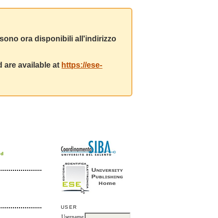
ono ora disponibili all'indirizzo
 are available at
https://ese-
rd
USER
Username