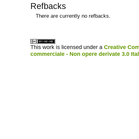
Refbacks
There are currently no refbacks.
ویزای استارتاپ
کاغذ a4
This work is licensed under a
Creative Com
commerciale - Non opere derivate 3.0 Ita