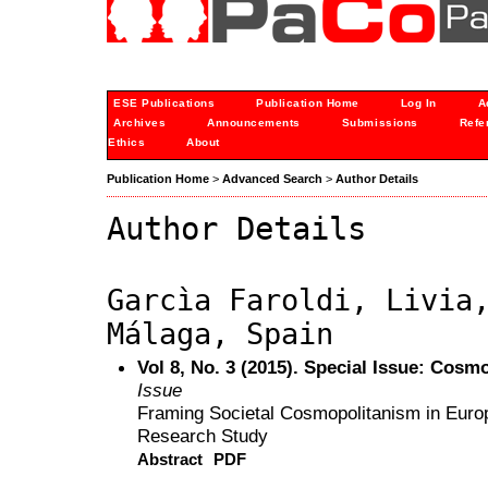
ESE Publications
Publication Home
Log In
A
Archives
Announcements
Submissions
Refe
Ethics
About
Publication Home
>
Advanced Search
>
Author Details
Author Details
Garcìa Faroldi, Livia
Málaga, Spain
Vol 8, No. 3 (2015). Special Issue: Cos
Issue
Framing Societal Cosmopolitanism in Europ
Research Study
Abstract
PDF