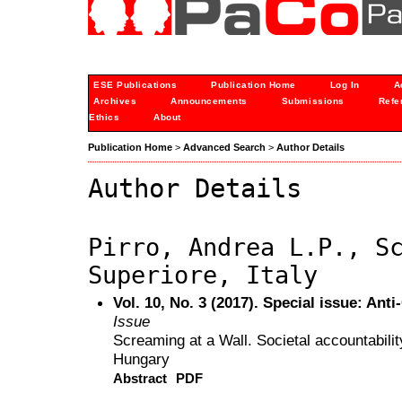
ESE Publications
Publication Home
Log In
A
Archives
Announcements
Submissions
Refe
Ethics
About
Publication Home
>
Advanced Search
>
Author Details
Author Details
Pirro, Andrea L.P., S
Superiore, Italy
Vol. 10, No. 3 (2017). Special issue: An
Issue
Screaming at a Wall. Societal accountabilit
Hungary
Abstract
PDF