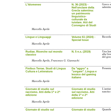
L'Idomeneo
N. 36 (2023) -
Greco e
salentin
Nell'enclave della
Grecìa salentina:
un patrimonio
linguistico-
culturale da
tutelare. Atti del
Convegno di Studi
Marcello Aprile
Lingue e Linguaggi
Volume 61 (2024) -
Ricordo
Special Issue
Marcello Aprile
Rudiae. Ricerche sul mondo
N. 5 n.s. (2019)
Una lun
alla Gr
classico
del gre
Marcello Aprile, Francesco G. Giannachi
Finibus Terrae. Studi di Lingua
Da "aggro" a
Present
Cultura e Letteratura
"zergare". Lingua e
lessico del gaming
italiano
Marcello Aprile
Giornate di studio sul
Giornate di studio
L'antis
nascita
razzismo. Atti della 1^ e 2^
sul razzismo. Atti
edizione
della 1^ e 2^
edizione
Marcello Aprile
Giornate di studio sul
Giornate di studio
Quando 