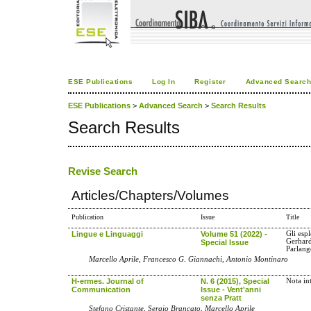
ESE Publications
Log In
Register
Advanced Searc
ESE Publications
>
Advanced Search
>
Search Results
Search Results
Revise Search
Articles/Chapters/Volumes
Publication
Issue
Title
Lingue e Linguaggi
Volume 51 (2022) -
Gli espl
Gerhard
Special Issue
Parlangè
Marcello Aprile, Francesco G. Giannachi, Antonio Montinaro
H-ermes. Journal of
N. 6 (2015), Special
Nota in
Communication
Issue - Vent'anni
senza Pratt
Stefano Cristante, Sergio Brancato, Marcello Aprile