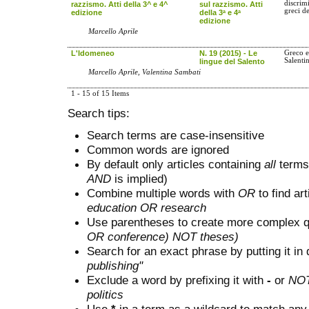
discrim
razzismo. Atti della 3^ e 4^
sul razzismo. Atti
greci d
edizione
della 3ᵃ e 4ᵃ
edizione
Marcello Aprile
L'Idomeneo
N. 19 (2015) - Le
Greco e
Salenti
lingue del Salento
Marcello Aprile, Valentina Sambati
1 - 15 of 15 Items
Search tips:
Search terms are case-insensitive
Common words are ignored
By default only articles containing
all
terms 
AND
is implied)
Combine multiple words with
OR
to find art
education OR research
Use parentheses to create more complex q
OR conference) NOT theses)
Search for an exact phrase by putting it in 
publishing"
Exclude a word by prefixing it with
-
or
NO
politics