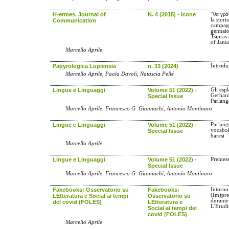
H-ermes. Journal of
N. 4 (2015) - Icone
“θα γρά
la stori
Communication
campagn
gennaio
Tsipras
of Janu
Marcello Aprile
Papyrologica Lupiensia
n. 33 (2024)
Introdu
Marcello Aprile, Paola Davoli, Natascia Pellé
Lingue e Linguaggi
Volume 51 (2022) -
Gli espl
Gerhard
Special Issue
Parlangè
Marcello Aprile, Francesco G. Giannachi, Antonio Montinaro
Lingue e Linguaggi
Volume 51 (2022) -
Parlangè
vocabola
Special Issue
baresi
Marcello Aprile
Lingue e Linguaggi
Volume 51 (2022) -
Premes
Special Issue
Marcello Aprile, Francesco G. Giannachi, Antonio Montinaro
Fakebooks: Osservatorio su
Fakebooks:
Intorno
(Im)pre
LEtteratura e Social ai tempi
Osservatorio su
durante
del covid (FOLES)
LEtteratura e
L'Erudi
Social ai tempi del
covid (FOLES)
Marcello Aprile