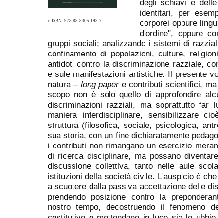
degli schiavi e delle
identitari, per esem
corporei oppure lingui
e-ISBN: 978-88-8305-193-7
d'ordine", oppure c
gruppi sociali; analizzando i sistemi di razzia
confinamento di popolazioni, culture, religio
antidoti contro la discriminazione razziale, con
e sule manifestazioni artistiche. Il presente v
natura –
long paper
e contributi scientifici, m
scopo non è solo quello di approfondire alcuni 
discriminazioni razziali, ma soprattutto far
maniera interdisciplinare, sensibilizzare ci
struttura (filosofica, sociale, psicologica, ant
sua storia, con un fine dichiaratamente pedagog
i contributi non rimangano un esercizio mera
di ricerca disciplinare, ma possano diventare
discussione collettiva, tanto nelle aule scol
istituzioni della società civile. L'auspicio è ch
a scuotere dalla passiva accettazione delle dis
prendendo posizione contro la preponderante
nostro tempo, decostruendo il fenomeno d
costitutive e mettendone in luce sia le ubbie