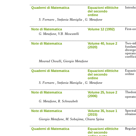
Quaderni di Matematica
Equazioni ellittiche
Introdu
del secondo
ordine
S. Fornaro , Stefania Maniglia , G. Metafune
Note di Matematica
Volume 12 (1992)
First-o
G. Metafune, V.B. Moscatelli
Note di Matematica
Volume 40, Issue 2
Two-sid
fundame
(2020)
diverge
operato
coeffici
Mourad Choulli, Giorgio Metafune
Quaderni di Matematica
Equazioni ellittiche
Equazio
ordine
del secondo
ordine
S. Fornaro , Stefania Maniglia , G. Metafune
Note di Matematica
Volume 25, Issue 2
Thedom
(2006)
operato
G. Metafune, R. Schnaubelt
Note di Matematica
Volume 35, Issue 1
Spectra
obtaine
(2015)
Giorgio Metafune, M. Sobajima, Chiara Spina
Quaderni di Matematica
Equazioni ellittiche
Regolar
del secondo
ordine parte