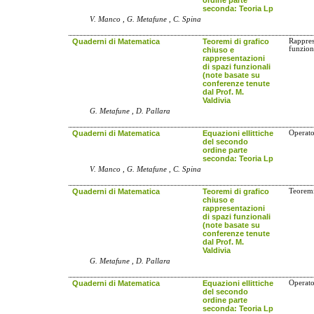
seconda: Teoria Lp
V. Manco , G. Metafune , C. Spina
Quaderni di Matematica
Teoremi di grafico
Rappres
funzion
chiuso e
rappresentazioni
di spazi funzionali
(note basate su
conferenze tenute
dal Prof. M.
Valdivia
G. Metafune , D. Pallara
Quaderni di Matematica
Equazioni ellittiche
Operator
del secondo
ordine parte
seconda: Teoria Lp
V. Manco , G. Metafune , C. Spina
Quaderni di Matematica
Teoremi di grafico
Teoremi
chiuso e
rappresentazioni
di spazi funzionali
(note basate su
conferenze tenute
dal Prof. M.
Valdivia
G. Metafune , D. Pallara
Quaderni di Matematica
Equazioni ellittiche
Operato
del secondo
ordine parte
seconda: Teoria Lp