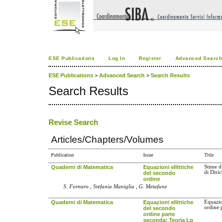
ESE Publications
Log In
Register
Advanced Searc
ESE Publications
>
Advanced Search
>
Search Results
Search Results
Revise Search
Articles/Chapters/Volumes
Publication
Issue
Title
Quaderni di Matematica
Equazioni ellittiche
Stime d
di Diric
del secondo
ordine
S. Fornaro , Stefania Maniglia , G. Metafune
Quaderni di Matematica
Equazioni ellittiche
Equazio
ordine 
del secondo
ordine parte
seconda: Teoria Lp