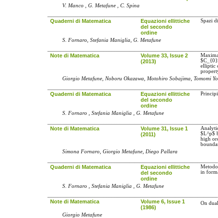
V. Manco , G. Metafune , C. Spina
Quaderni di Matematica
Equazioni ellittiche
Spazi d
del secondo
ordine
S. Fornaro, Stefania Maniglia, G. Metafune
Note di Matematica
Volume 33, Issue 2
Maximal
$C_{0}
(2013)
elliptic
propert
Giorgio Metafune, Noboru Okazawa, Motohiro Sobajima, Tomomi Yo
Quaderni di Matematica
Equazioni ellittiche
Princip
del secondo
ordine
S. Fornaro , Stefania Maniglia , G. Metafune
Note di Matematica
Volume 31, Issue 1
Analyti
$L^p$ b
(2011)
high or
bounda
Simona Fornaro, Giorgio Metafune, Diego Pallara
Quaderni di Matematica
Equazioni ellittiche
Metodo 
in form
del secondo
ordine
S. Fornaro , Stefania Maniglia , G. Metafune
Note di Matematica
Volume 6, Issue 1
On dual
(1986)
Giorgio Metafune