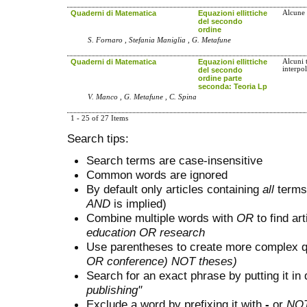
Quaderni di Matematica
Equazioni ellittiche
Alcune 
del secondo
ordine
S. Fornaro , Stefania Maniglia , G. Metafune
Quaderni di Matematica
Equazioni ellittiche
Alcuni 
interpo
del secondo
ordine parte
seconda: Teoria Lp
V. Manco , G. Metafune , C. Spina
1 - 25 of 27 Items
Search tips:
Search terms are case-insensitive
Common words are ignored
By default only articles containing
all
terms 
AND
is implied)
Combine multiple words with
OR
to find art
education OR research
Use parentheses to create more complex q
OR conference) NOT theses)
Search for an exact phrase by putting it in 
publishing"
Exclude a word by prefixing it with
-
or
NO