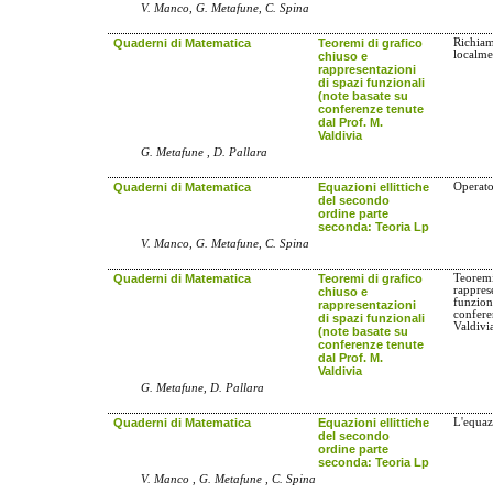
V. Manco, G. Metafune, C. Spina
Quaderni di Matematica
Teoremi di grafico
Richiami
localme
chiuso e
rappresentazioni
di spazi funzionali
(note basate su
conferenze tenute
dal Prof. M.
Valdivia
G. Metafune , D. Pallara
Quaderni di Matematica
Equazioni ellittiche
Operato
del secondo
ordine parte
seconda: Teoria Lp
V. Manco, G. Metafune, C. Spina
Quaderni di Matematica
Teoremi di grafico
Teoremi
rappres
chiuso e
funzion
rappresentazioni
confere
di spazi funzionali
Valdivi
(note basate su
conferenze tenute
dal Prof. M.
Valdivia
G. Metafune, D. Pallara
Quaderni di Matematica
Equazioni ellittiche
L'equaz
del secondo
ordine parte
seconda: Teoria Lp
V. Manco , G. Metafune , C. Spina