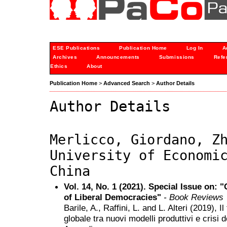
ESE Publications
Publication Home
Log In
A
Archives
Announcements
Submissions
Refe
Ethics
About
Publication Home
>
Advanced Search
>
Author Details
Author Details
Merlicco, Giordano, Z
University of Economi
China
Vol. 14, No. 1 (2021). Special Issue on: 
of Liberal Democracies"
- Book Reviews
Barile, A., Raffini, L. and L. Alteri (2019), I
globale tra nuovi modelli produttivi e crisi