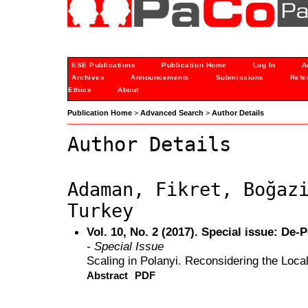
ESE Publications
Publication Home
Log In
A
Archives
Announcements
Submissions
Refe
Ethics
About
Publication Home
>
Advanced Search
>
Author Details
Author Details
Adaman, Fikret, Boğaz
Turkey
Vol. 10, No. 2 (2017). Special issue: De-P
- Special Issue
Scaling in Polanyi. Reconsidering the Local
Abstract
PDF