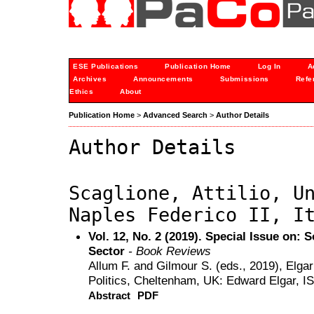
ESE Publications
Publication Home
Log In
A
Archives
Announcements
Submissions
Refe
Ethics
About
Publication Home
>
Advanced Search
>
Author Details
Author Details
Scaglione, Attilio, U
Naples Federico II, I
Vol. 12, No. 2 (2019). Special Issue on:
Sector
- Book Reviews
Allum F. and Gilmour S. (eds., 2019), Elg
Politics, Cheltenham, UK: Edward Elgar, 
Abstract
PDF