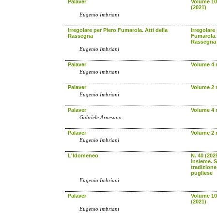
Palaver
Volume 10 
(2021)
Eugenio Imbriani
Irregolare per Piero Fumarola. Atti della
Irregolare
Rassegna
Fumarola. 
Rassegna
Eugenio Imbriani
Palaver
Volume 4 n
Eugenio Imbriani
Palaver
Volume 2 n
Eugenio Imbriani
Palaver
Volume 4 n
Gabriele Arnesano
Palaver
Volume 2 n
Eugenio Imbriani
L'Idomeneo
N. 40 (202
insieme. S
tradizione
pugliese
Eugenio Imbriani
Palaver
Volume 10 
(2021)
Eugenio Imbriani