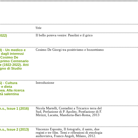
Title
2022)
Il bello poteva venire: Pasolini e il grico
3) - Un medico e
Cosimo De Giorgi tra positivismo e bozzettismo
 dagli interessi
. Cosimo De
l primo Centenario
e (1922-2022). Atti
gno di Studio
5) - Cultura
Introduzione
 e dieta
ea. Alla ricerca
ità salentina
.s., Issue 1 (2016)
Nicola Martelli, Contadini a Tricarico terra del
Sud, Prefazione di P. Apolito, Postfazione di F.
Mirizzi, Lacaita, Manduria-Bari-Roma, 2013
.s., Issue 2 (2013)
Vincenzo Esposito, Il fotografo, il santo, due
registi e tre film. Temi e riflessioni di etnologia
audiovisiva, Franco Angeli, Milano, 2012.