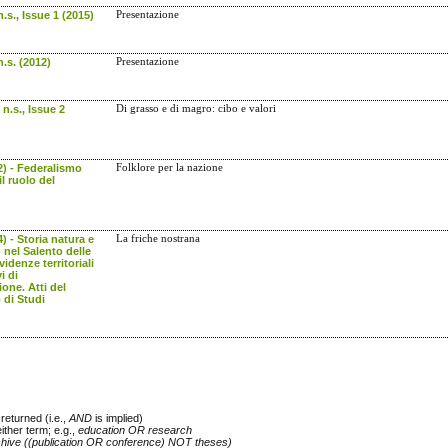
.s., Issue 1 (2015)
Presentazione
.s. (2012)
Presentazione
n.s., Issue 2
Di grasso e di magro: cibo e valori
2) - Federalismo
Folklore per la nazione
il ruolo del
) - Storia natura e
La friche nostrana
nel Salento delle
videnze territoriali
i di
ione. Atti del
di Studi
returned (i.e.,
AND
is implied)
either term; e.g.,
education OR research
chive ((publication OR conference) NOT theses)