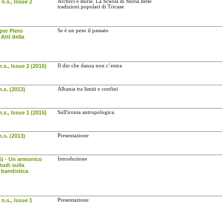
n.s., Issue 2
Archivi e storie. La Scuola di Storia delle
tradizioni popolari di Tricase
 per Piero
Se è un peso il passato
Atti della
.s., Issue 2 (2015)
Il dio che danza non c’entra
.s. (2013)
Albania tra limiti e confini
.s., Issue 1 (2015)
Sull'ironia antropologica.
.s. (2013)
Presentazione
5) - Un armonico
Introduzione
tudi sulla
 bandistica
n.s., Issue 1
Presentazione