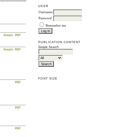
USER
Username
Password
Remember me
Details
PDF
PUBLICATION CONTENT
Simple Search
Details
PDF
FONT SIZE
PDF
PDF
PDF