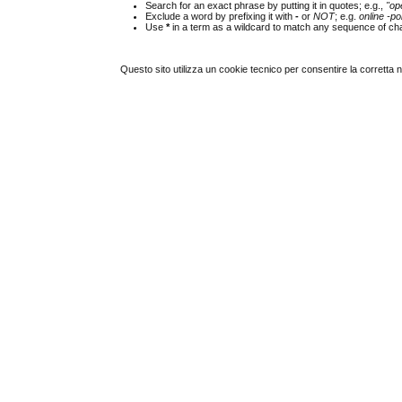
Search for an exact phrase by putting it in quotes; e.g.,
"op
Exclude a word by prefixing it with
-
or
NOT
; e.g.
online -pol
Use
*
in a term as a wildcard to match any sequence of cha
Questo sito utilizza un cookie tecnico per consentire la corretta 