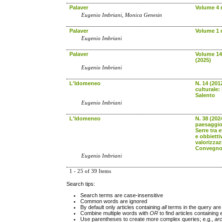
Palaver
Volume 4 n
Eugenio Imbriani, Monica Genesin
Palaver
Volume 1 n
Eugenio Imbriani
Palaver
Volume 14 
(2025)
Eugenio Imbriani
L'Idomeneo
N. 14 (201
culturale: 
Salento
Eugenio Imbriani
L'Idomeneo
N. 38 (2024
paesaggio 
Serre tra e
e obbiettiv
valorizzaz
Convegno 
Eugenio Imbriani
1 - 25 of 39 Items
Search tips:
Search terms are case-insensitive
Common words are ignored
By default only articles containing
all
terms in the query are 
Combine multiple words with
OR
to find articles containing 
Use parentheses to create more complex queries; e.g.,
ar