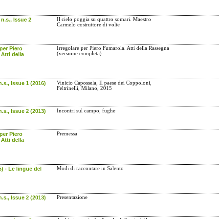
n.s., Issue 2
Il cielo poggia su quattro somari. Maestro
Carmelo costruttore di volte
 per Piero
Irregolare per Piero Fumarola. Atti della Rassegna
(versione completa)
Atti della
.s., Issue 1 (2016)
Vinicio Capossela, Il paese dei Coppoloni,
Feltrinelli, Milano, 2015
.s., Issue 2 (2013)
Incontri sul campo, fughe
 per Piero
Premessa
Atti della
5) - Le lingue del
Modi di raccontare in Salento
.s., Issue 2 (2013)
Presentazione