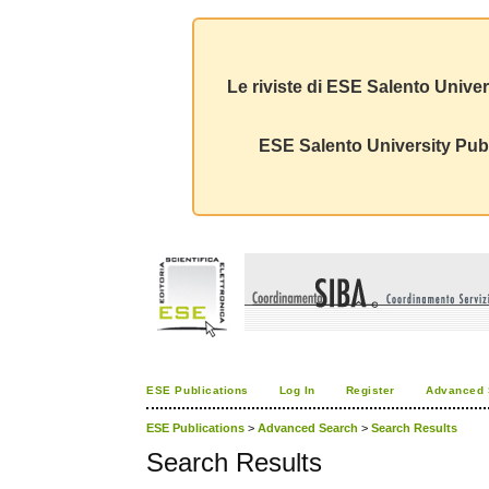
Le riviste di ESE Salento Univer
ESE Salento University Publ
ESE Publications
Log In
Register
Advanced 
ESE Publications
>
Advanced Search
>
Search Results
Search Results