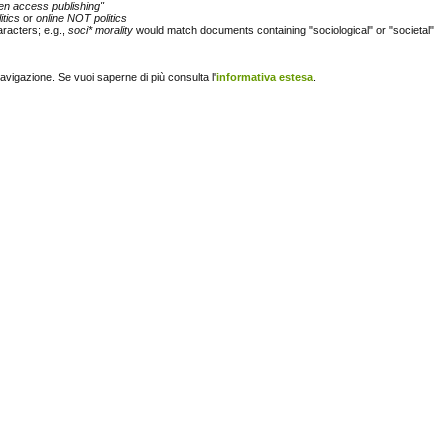
en access publishing"
itics
or
online NOT politics
racters; e.g.,
soci* morality
would match documents containing "sociological" or "societal"
navigazione. Se vuoi saperne di più consulta l'
informativa estesa
.