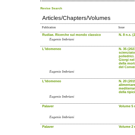
Revise Search
Articles/Chapters/Volumes
Publication
Issue
Rudiae. Ricerche sul mondo classico
N. 8 n.s. (
Eugenio Imbriani
L'Idomeneo
N. 35 (202
scienziato
poliedrici
Giorgi ne
della mort
del Conve
Eugenio Imbriani
L'Idomeneo
N. 20 (201
alimentare
mediterran
della tipic
Eugenio Imbriani
Palaver
Volume 5 n
Eugenio Imbriani
Palaver
Volume 2 n