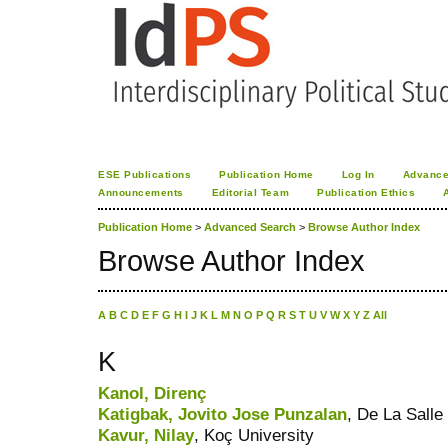
ESE Publications
Publication Home
Log In
Advance
Announcements
Editorial Team
Publication Ethics
Publication Home
>
Advanced Search
>
Browse Author Index
Browse Author Index
A
B
C
D
E
F
G
H
I
J
K
L
M
N
O
P
Q
R
S
T
U
V
W
X
Y
Z
All
K
Kanol, Direnç
Katigbak, Jovito Jose Punzalan
, De La Salle
Kavur, Nilay
, Koç University