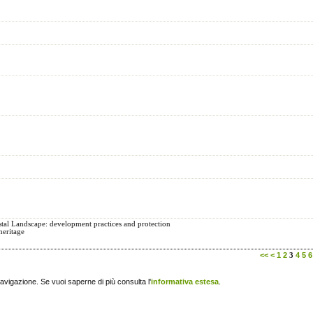
al Landscape: development practices and protection
heritage
<<
<
1
2
4
5
6
3
navigazione. Se vuoi saperne di più consulta l'
informativa estesa
.