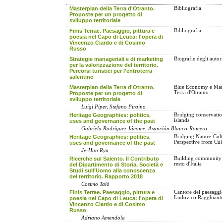
Masterplan della Terra d'Otranto.
Bibliografia
Proposte per un progetto di
sviluppo territoriale
Finis Terrae. Paesaggio, pittura e
Bibliografia
poesia nel Capo di Leuca: l'opera di
Vincenzo Ciardo e di Cosimo
Russo
Strategie manageriali e di marketing
Biografie degli autor
per la valorizzazione del territorio.
Percorsi turistici per l'entroterra
salentino
Masterplan della Terra d'Otranto.
Blue Economy e Marke
Terra d'Otranto
Proposte per un progetto di
sviluppo territoriale
Luigi Piper, Stefano Piraino
Heritage Geographies: politics,
Bridging conservati
islands
uses and governance of the past
Gabriela Rodríguez Jácome, Asunción Blanco-Romero
Heritage Geographies: politics,
Bridging Nature-Cult
Perspective from Cul
uses and governance of the past
Je-Hun Ryu
Ricerche sul Salento. Il Contributo
Building community e 
resto d'Italia
del Dipartimento di Storia, Società e
Studi sull’Uomo alla conoscenza
del territorio. Rapporto 2018
Cosimo Talò
Finis Terrae. Paesaggio, pittura e
Cantore del paesaggi
Ludovico Ragghiant
poesia nel Capo di Leuca: l'opera di
Vincenzo Ciardo e di Cosimo
Russo
Adriano Amendola