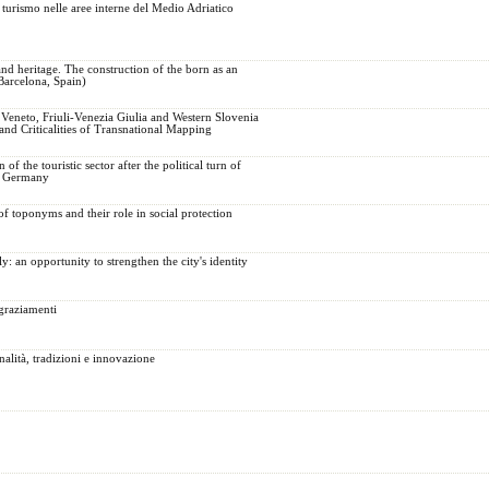
 e turismo nelle aree interne del Medio Adriatico
nd heritage. The construction of the born as an
Barcelona, Spain)
Veneto, Friuli-Venezia Giulia and Western Slovenia
and Criticalities of Transnational Mapping
f the touristic sector after the political turn of
n Germany
of toponyms and their role in social protection
ly: an opportunity to strengthen the city's identity
graziamenti
alità, tradizioni e innovazione