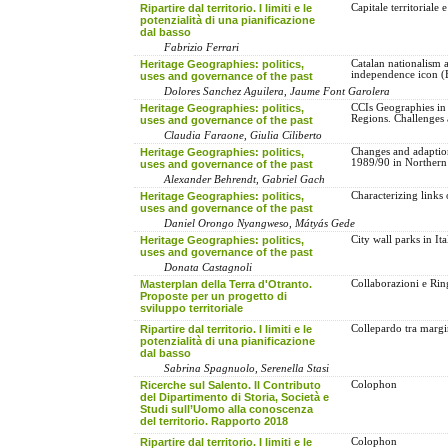
Ripartire dal territorio. I limiti e le
Capitale territoriale
potenzialità di una pianificazione
dal basso
Fabrizio Ferrari
Heritage Geographies: politics,
Catalan nationalism a
independence icon (
uses and governance of the past
Dolores Sanchez Aguilera, Jaume Font Garolera
Heritage Geographies: politics,
CCIs Geographies in 
Regions. Challenges 
uses and governance of the past
Claudia Faraone, Giulia Ciliberto
Heritage Geographies: politics,
Changes and adaption o
1989/90 in Norther
uses and governance of the past
Alexander Behrendt, Gabriel Gach
Heritage Geographies: politics,
Characterizing links 
uses and governance of the past
Daniel Orongo Nyangweso, Mátyás Gede
Heritage Geographies: politics,
City wall parks in Ita
uses and governance of the past
Donata Castagnoli
Masterplan della Terra d'Otranto.
Collaborazioni e Rin
Proposte per un progetto di
sviluppo territoriale
Ripartire dal territorio. I limiti e le
Collepardo tra margin
potenzialità di una pianificazione
dal basso
Sabrina Spagnuolo, Serenella Stasi
Ricerche sul Salento. Il Contributo
Colophon
del Dipartimento di Storia, Società e
Studi sull’Uomo alla conoscenza
del territorio. Rapporto 2018
Ripartire dal territorio. I limiti e le
Colophon