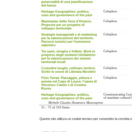
potenzialità di una pianificazione
dal basso
Heritage Geographies: politics,
Colophon
uses and governance of the past
Masterplan della Terra d'Otranto.
Colophon
Proposte per un progetto di
sviluppo territoriale
Strategie manageriali e di marketing
Colophon
per la valorizzazione del territorio.
Percorsi turistici per l'entroterra
salentino
Tra santi, streghe e folletti. Work in
Colophon
progress degli studenti UniSalento
per la valorizzazione dei sistemi
territoriali locali
Custodire luoghi, coltivare territori.
Colophon
Scritti in onore di Liberata Nicoletti
Finis Terrae. Paesaggio, pittura e
Colophon
poesia nel Capo di Leuca: l'opera di
Vincenzo Ciardo e di Cosimo
Russo
Heritage Geographies: politics,
Communicating Coast
of maritime cultural 
uses and governance of the past
Michele Claudio Domenico Masciopinto
51 - 75 of 310 Items
Questo sito utilizza un cookie tecnico per consentire la corretta 