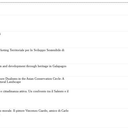
i
ting Territoriale per lo Sviluppo Sostenibile di
on and development through heritage in Galapagos
ure Dualisms in the Asian Conservation Circle: A
tural Landscape
cittadinanza attiva. Un confronto tra il Salento e il
o morale. Il pittore Vincenzo Ciardo, amico di Carlo
i