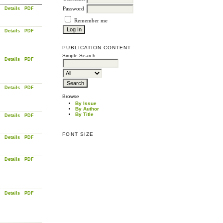
Details
PDF
Password
Remember me
Details
PDF
PUBLICATION CONTENT
Simple Search
Details
PDF
Details
PDF
Browse
By Issue
By Author
By Title
Details
PDF
FONT SIZE
Details
PDF
Details
PDF
Details
PDF