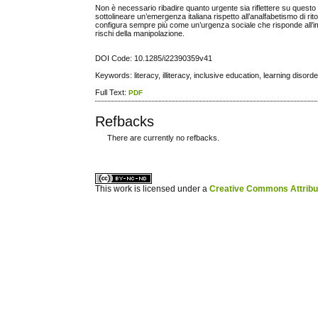
Non è necessario ribadire quanto urgente sia riflettere su questo t
sottolineare un’emergenza italiana rispetto all’analfabetismo di ri
configura sempre più come un’urgenza sociale che risponde all’imper
rischi della manipolazione.
DOI Code: 10.1285/i22390359v41
Keywords: literacy, illiteracy, inclusive education, learning disorde
Full Text:
PDF
Refbacks
There are currently no refbacks.
ویزای استارتاپ
کاغذ a4
This work is licensed under a
Creative Commons Attribuz