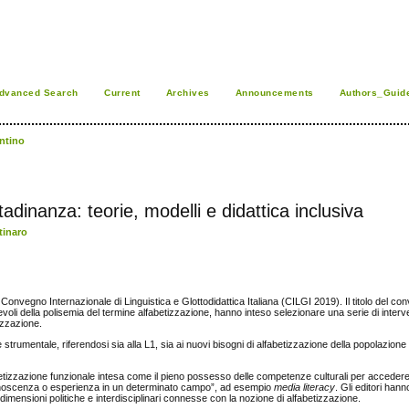
dvanced Search
Current
Archives
Announcements
Authors_Guid
ntino
tadinanza: teorie, modelli e didattica inclusiva
tinaro
Convegno Internazionale di Linguistica e Glottodidattica Italiana (CILGI 2019). Il titolo del co
voli della polisemia del termine alfabetizzazione, hanno inteso selezionare una serie di interv
izzazione.
strumentale, riferendosi sia alla L1, sia ai nuovi bisogni di alfabetizzazione della popolazione 
betizzazione funzionale intesa come il pieno possesso delle competenze culturali per accedere
noscenza o esperienza in un determinato campo”, ad esempio
media literacy
. Gli editori hann
dimensioni politiche e interdisciplinari connesse con la nozione di alfabetizzazione.