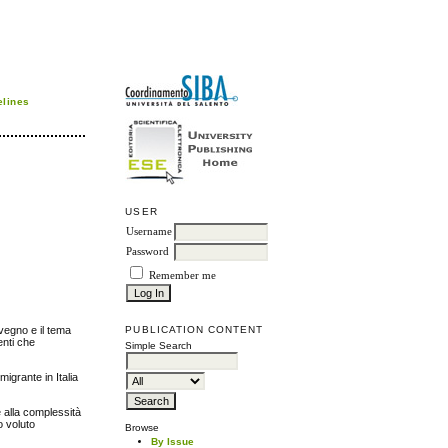
elines
USER
Username
Password
Remember me
nvegno e il tema
PUBLICATION CONTENT
enti che
Simple Search
migrante in Italia
 alla complessità
o voluto
Browse
By Issue