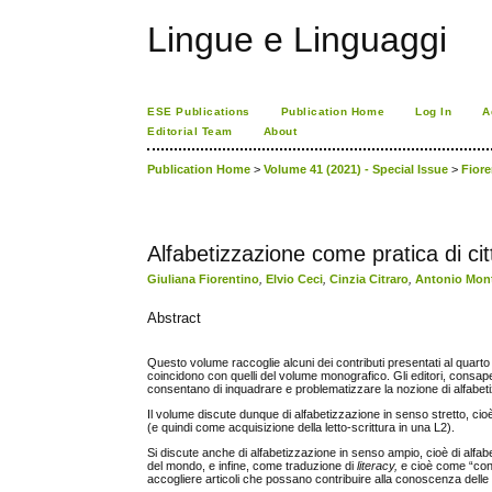
Lingue e Linguaggi
ESE Publications
Publication Home
Log In
A
Editorial Team
About
Publication Home
>
Volume 41 (2021) - Special Issue
>
Fiore
Alfabetizzazione come pratica di cit
Giuliana Fiorentino
,
Elvio Ceci
,
Cinzia Citraro
,
Antonio Mon
Abstract
Questo volume raccoglie alcuni dei contributi presentati al quarto 
coincidono con quelli del volume monografico. Gli editori, consape
consentano di inquadrare e problematizzare la nozione di alfabet
Il volume discute dunque di alfabetizzazione in senso stretto, cioè 
(e quindi come acquisizione della letto-scrittura in una L2).
Si discute anche di alfabetizzazione in senso ampio, cioè di alfa
del mondo, e infine, come traduzione di
literacy,
e cioè come “co
accogliere articoli che possano contribuire alla conoscenza delle 