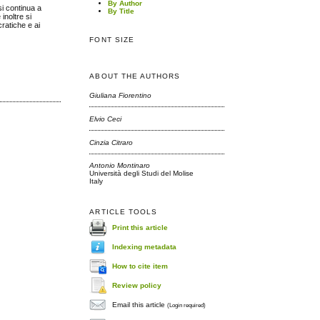
By Author
si continua a
By Title
inoltre si
cratiche e ai
FONT SIZE
ABOUT THE AUTHORS
Giuliana Fiorentino
Elvio Ceci
Cinzia Citraro
Antonio Montinaro
Università degli Studi del Molise
Italy
ARTICLE TOOLS
Print this article
Indexing metadata
How to cite item
Review policy
Email this article
(Login required)