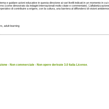
ema e guidare azioni educative in questa direzione ai vari livelli indicati in un momento in cui 
torno (come dimostrato da indagini internazionali molto citate e commentate). L’alfabetizzazione 
ativo di contribuire a erigere, con la cultura, una barriera al diffondersi di visioni antidemo
rs, adult learning
ione - Non commerciale - Non opere derivate 3.0 Italia License
.