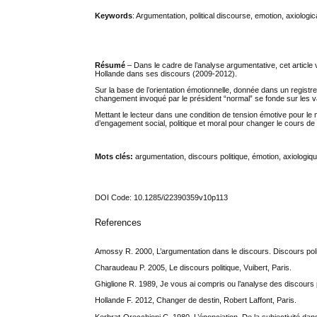
Keywords
: Argumentation, political discourse, emotion, axiologi
Résumé
– Dans le cadre de l’analyse argumentative, cet article 
Hollande dans ses discours (2009-2012).
Sur la base de l’orientation émotionnelle, donnée dans un regist
changement invoqué par le président “normal” se fonde sur les vale
Mettant le lecteur dans une condition de tension émotive pour le m
d’engagement social, politique et moral pour changer le cours de l’h
Mots clés:
argumentation, discours politique, émotion, axiologi
DOI Code: 10.1285/i22390359v10p113
References
Amossy R. 2000, L’argumentation dans le discours. Discours politiq
Charaudeau P. 2005, Le discours politique, Vuibert, Paris.
Ghiglione R. 1989, Je vous ai compris ou l’analyse des discours p
Hollande F. 2012, Changer de destin, Robert Laffont, Paris.
Kerbrat-Orecchioni C. 1980, L’énonciation. De la subjectivité dan