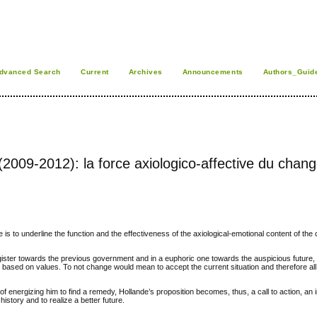
dvanced Search
Current
Archives
Announcements
Authors_Guid
(2009-2012): la force axiologico-affective du cha
e is to underline the function and the effectiveness of the axiological-emotional content of t
register towards the previous government and in a euphoric one towards the auspicious future,
 based on values. To not change would mean to accept the current situation and therefore all 
 of energizing him to find a remedy, Hollande’s proposition becomes, thus, a call to action, an i
istory and to realize a better future.