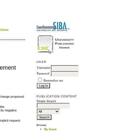
elines
USER
ngement
Username
Password
Remember me
he change proposed
PUBLICATION CONTENT
Simple Search
 the
its negative
mplicit request
Browse
By Issue