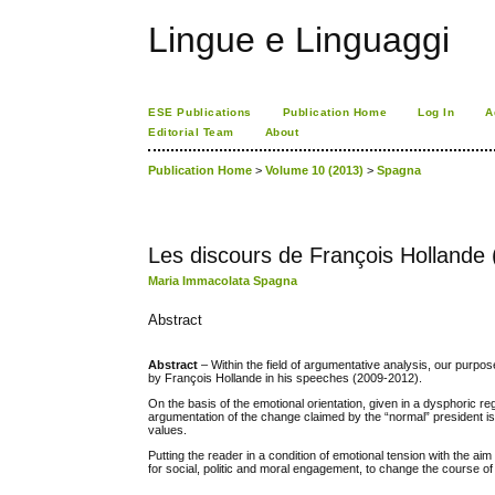
Lingue e Linguaggi
ESE Publications
Publication Home
Log In
A
Editorial Team
About
Publication Home
>
Volume 10 (2013)
>
Spagna
Les discours de François Hollande 
Maria Immacolata Spagna
Abstract
Abstract
– Within the field of argumentative analysis, our purpos
by François Hollande in his speeches (2009-2012).
On the basis of the emotional orientation, given in a dysphoric 
argumentation of the change claimed by the “normal” president is
values.
Putting the reader in a condition of emotional tension with the aim
for social, politic and moral engagement, to change the course of h