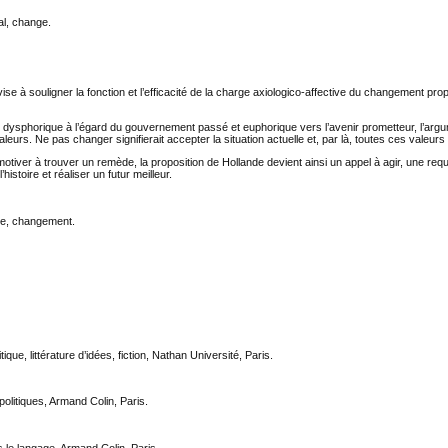
cal, change.
vise à souligner la fonction et l’efficacité de la charge axiologico-affective du changement pr
re dysphorique à l’égard du gouvernement passé et euphorique vers l’avenir prometteur, l’arg
urs. Ne pas changer signifierait accepter la situation actuelle et, par là, toutes ces valeurs
otiver à trouver un remède, la proposition de Hollande devient ainsi un appel à agir, une requ
istoire et réaliser un futur meilleur.
que, changement.
ue, littérature d’idées, fiction, Nathan Université, Paris.
olitiques, Armand Colin, Paris.
s le langage, Armand Colin, Paris.