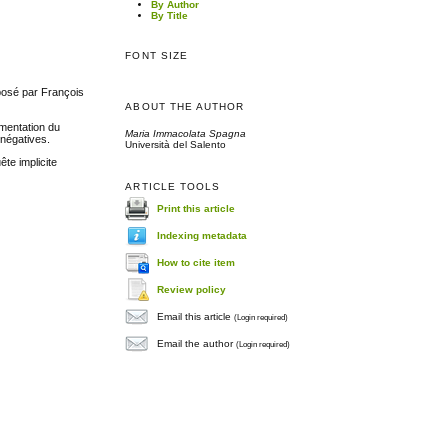
By Author
By Title
FONT SIZE
oposé par François
ABOUT THE AUTHOR
umentation du
Maria Immacolata Spagna
 négatives.
Università del Salento
ête implicite
ARTICLE TOOLS
Print this article
Indexing metadata
How to cite item
Review policy
Email this article
(Login required)
Email the author
(Login required)