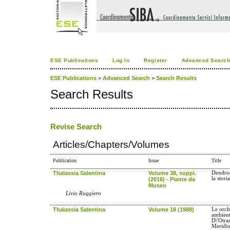
ESE Publications
Log In
Register
Advanced Searc
ESE Publications
>
Advanced Search
>
Search Results
Search Results
Revise Search
Articles/Chapters/Volumes
Publication
Issue
Title
Thalassia Salentina
Volume 38, suppl.
Dendroc
la stori
(2016) - Piante da
Museo
Livio Ruggiero
Thalassia Salentina
Volume 18 (1988)
Le orch
ambient
D\'Otra
Meridio