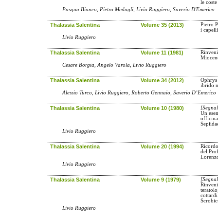
le cost
Pasqua Bianco, Pietro Medagli, Livio Ruggiero, Saverio D'Emerico
Thalassia Salentina
Volume 35 (2013)
Pietro 
i capell
Livio Ruggiero
Thalassia Salentina
Volume 11 (1981)
Rinveni
Miocene
Cesare Borgia, Angelo Varola, Livio Ruggiero
Thalassia Salentina
Volume 34 (2012)
Ophrys 
ibrido 
Alessio Turco, Livio Ruggiero, Roberto Gennaio, Saverio D’Emerico
Thalassia Salentina
Volume 10 (1980)
[Segnal
Un esem
officin
Sepiida
Livio Ruggiero
Thalassia Salentina
Volume 20 (1994)
Ricordo
del Pro
Lorenz
Livio Ruggiero
Thalassia Salentina
Volume 9 (1979)
[Segnal
Rinven
teratol
cottard
Scrobic
Livio Ruggiero