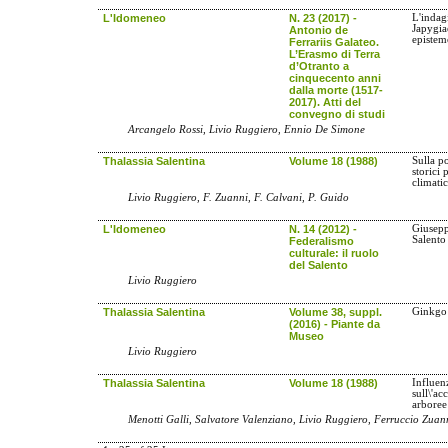
L'Idomeneo
N. 23 (2017) -
L'indagi
Japygia
Antonio de
epistem
Ferrariis Galateo.
L’Erasmo di Terra
d’Otranto a
cinquecento anni
dalla morte (1517-
2017). Atti del
convegno di studi
Arcangelo Rossi, Livio Ruggiero, Ennio De Simone
Thalassia Salentina
Volume 18 (1988)
Sulla po
storici 
climati
Livio Ruggiero, F. Zuanni, F. Calvani, P. Guido
L'Idomeneo
N. 14 (2012) -
Giusepp
Salento 
Federalismo
culturale: il ruolo
del Salento
Livio Ruggiero
Thalassia Salentina
Volume 38, suppl.
Ginkgo 
(2016) - Piante da
Museo
Livio Ruggiero
Thalassia Salentina
Volume 18 (1988)
Influen
sull\'a
arboree
Menotti Galli, Salvatore Valenziano, Livio Ruggiero, Ferruccio Zuan