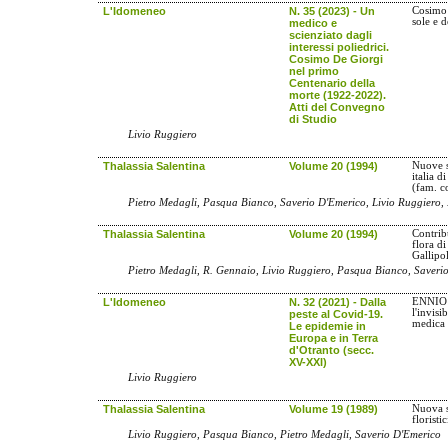
L'Idomeneo
N. 35 (2023) - Un
Cosimo 
sole e 
medico e
scienziato dagli
interessi poliedrici.
Cosimo De Giorgi
nel primo
Centenario della
morte (1922-2022).
Atti del Convegno
di Studio
Livio Ruggiero
Thalassia Salentina
Volume 20 (1994)
Nuove s
italia d
(fam. c
Pietro Medagli, Pasqua Bianco, Saverio D'Emerico, Livio Ruggiero,
Thalassia Salentina
Volume 20 (1994)
Contrib
flora d
Gallipo
Pietro Medagli, R. Gennaio, Livio Ruggiero, Pasqua Bianco, Saveri
L'Idomeneo
N. 32 (2021) - Dalla
ENNIO 
l'invisi
peste al Covid-19.
medica 
Le epidemie in
Europa e in Terra
d'Otranto (secc.
XV-XXI)
Livio Ruggiero
Thalassia Salentina
Volume 19 (1989)
Nuova s
floristi
Livio Ruggiero, Pasqua Bianco, Pietro Medagli, Saverio D'Emerico