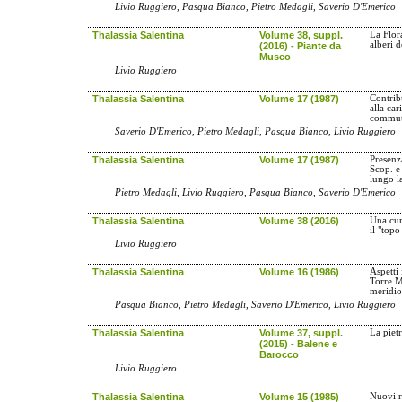
Livio Ruggiero, Pasqua Bianco, Pietro Medagli, Saverio D'Emerico
Thalassia Salentina
Volume 38, suppl.
La Flor
alberi 
(2016) - Piante da
Museo
Livio Ruggiero
Thalassia Salentina
Volume 17 (1987)
Contrib
alla car
commut
Saverio D'Emerico, Pietro Medagli, Pasqua Bianco, Livio Ruggiero
Thalassia Salentina
Volume 17 (1987)
Presenz
Scop. e
lungo l
Pietro Medagli, Livio Ruggiero, Pasqua Bianco, Saverio D'Emerico
Thalassia Salentina
Volume 38 (2016)
Una curi
il "topo
Livio Ruggiero
Thalassia Salentina
Volume 16 (1986)
Aspetti 
Torre M
meridio
Pasqua Bianco, Pietro Medagli, Saverio D'Emerico, Livio Ruggiero
Thalassia Salentina
Volume 37, suppl.
La piet
(2015) - Balene e
Barocco
Livio Ruggiero
Thalassia Salentina
Volume 15 (1985)
Nuovi r