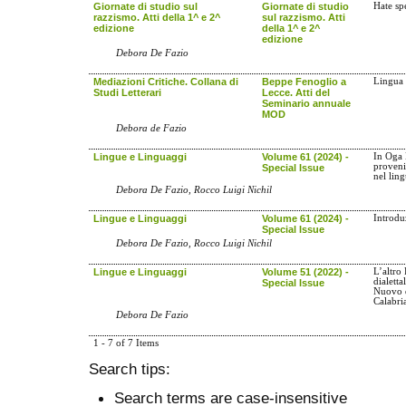
Giornate di studio sul
Giornate di studio
Hate sp
razzismo. Atti della 1^ e 2^
sul razzismo. Atti
edizione
della 1^ e 2^
edizione
Debora De Fazio
Mediazioni Critiche. Collana di
Beppe Fenoglio a
Lingua 
Studi Letterari
Lecce. Atti del
Seminario annuale
MOD
Debora de Fazio
Lingue e Linguaggi
Volume 61 (2024) -
In Oga 
proveni
Special Issue
nel lin
Debora De Fazio, Rocco Luigi Nichil
Lingue e Linguaggi
Volume 61 (2024) -
Introdu
Special Issue
Debora De Fazio, Rocco Luigi Nichil
Lingue e Linguaggi
Volume 51 (2022) -
L’altro 
dialetta
Special Issue
Nuovo d
Calabri
Debora De Fazio
1 - 7 of 7 Items
Search tips:
Search terms are case-insensitive