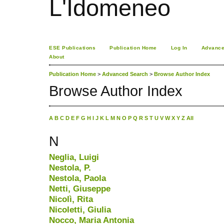
L'Idomeneo
ESE Publications
Publication Home
Log In
Advance
About
Publication Home
>
Advanced Search
>
Browse Author Index
Browse Author Index
A
B
C
D
E
F
G
H
I
J
K
L
M
N
O
P
Q
R
S
T
U
V
W
X
Y
Z
All
N
Neglia, Luigi
Nestola, P.
Nestola, Paola
Netti, Giuseppe
Nicolì, Rita
Nicoletti, Giulia
Nocco, Maria Antonia