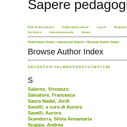
Sapere pedagogi
ESE Publications
Publication Home
Log In
Register
Archives
Announcements
About
Publication Home
>
Advanced Search
>
Browse Author Index
Browse Author Index
A
B
C
D
E
F
G
H
I
J
K
L
M
N
O
P
Q
R
S
T
U
V
W
X
Y
Z
All
S
Salerno, Vincenzo
Salvatore, Francesca
Saura Nadal, Jordi
Savelli, a cura di Aurora
Savelli, Aurora
Scandurra, Silvia Annamaria
Scappa, Andrea