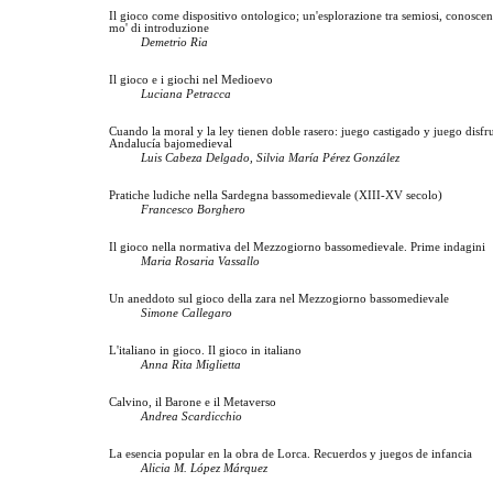
Il gioco come dispositivo ontologico; un'esplorazione tra semiosi, conoscen
mo' di introduzione
Demetrio Ria
Il gioco e i giochi nel Medioevo
Luciana Petracca
Cuando la moral y la ley tienen doble rasero: juego castigado y juego disfr
Andalucía bajomedieval
Luis Cabeza Delgado, Silvia María Pérez González
Pratiche ludiche nella Sardegna bassomedievale (XIII-XV secolo)
Francesco Borghero
Il gioco nella normativa del Mezzogiorno bassomedievale. Prime indagini
Maria Rosaria Vassallo
Un aneddoto sul gioco della zara nel Mezzogiorno bassomedievale
Simone Callegaro
L'italiano in gioco. Il gioco in italiano
Anna Rita Miglietta
Calvino, il Barone e il Metaverso
Andrea Scardicchio
La esencia popular en la obra de Lorca. Recuerdos y juegos de infancia
Alicia M. López Márquez