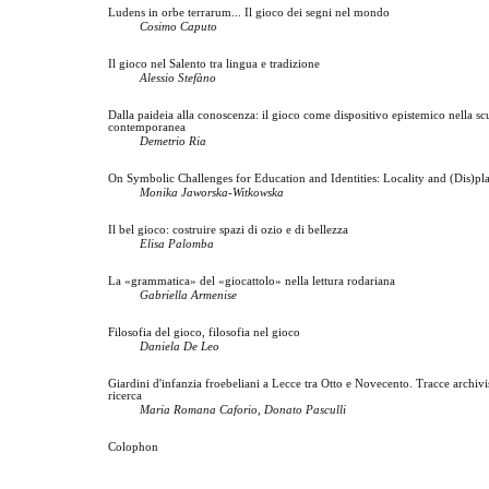
Ludens in orbe terrarum... Il gioco dei segni nel mondo
Cosimo Caputo
Il gioco nel Salento tra lingua e tradizione
Alessio Stefàno
Dalla paideia alla conoscenza: il gioco come dispositivo epistemico nella sc
contemporanea
Demetrio Ria
On Symbolic Challenges for Education and Identities: Locality and (Dis)p
Monika Jaworska-Witkowska
Il bel gioco: costruire spazi di ozio e di bellezza
Elisa Palomba
La «grammatica» del «giocattolo» nella lettura rodariana
Gabriella Armenise
Filosofia del gioco, filosofia nel gioco
Daniela De Leo
Giardini d'infanzia froebeliani a Lecce tra Otto e Novecento. Tracce archivis
ricerca
Maria Romana Caforio, Donato Pasculli
Colophon