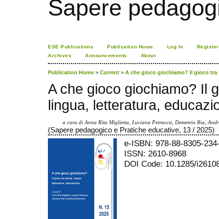
Sapere pedagogi
ESE Publications
Publication Home
Log In
Register
Archives
Announcements
About
Publication Home
>
Current
>
A che gioco giochiamo? Il gioco tra s
A che gioco giochiamo? Il gi
lingua, letteratura, educaz
a cura di Anna Rita Miglietta, Luciana Petracca, Demetrio Ria, And
(Sapere pedagogico e Pratiche educative, 13 / 2025)
e-ISBN: 978-88-8305-234
ISSN: 2610-8968
DOI Code: 10.1285/i2610