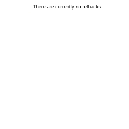
There are currently no refbacks.
ویزای استارتاپ
کاغذ a4