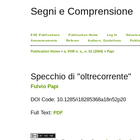
Segni e Comprensione
ESE Publications
Publication Home
Log In
Advance
Announcements
Referee
Authors_Guidelines
Publi
Publication Home
>
a. XVIII n. s., n. 52 (2004)
>
Papi
Specchio di "oltrecorrente"
Fulvio Papi
DOI Code: 10.1285/i18285368a18n52p20
Full Text:
PDF
ویزای استارتاپ
کاغذ a4