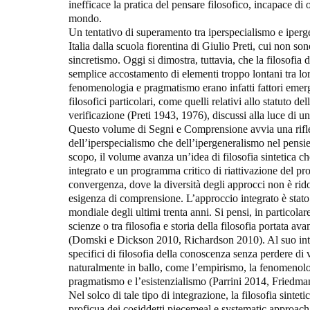
inefficace la pratica del pensare filosofico, incapace di
mondo.
Un tentativo di superamento tra iperspecialismo e iperge
Italia dalla scuola fiorentina di Giulio Preti, cui non s
sincretismo. Oggi si dimostra, tuttavia, che la filosofia 
semplice accostamento di elementi troppo lontani tra lo
fenomenologia e pragmatismo erano infatti fattori emerge
filosofici particolari, come quelli relativi allo statuto de
verificazione (Preti 1943, 1976), discussi alla luce di u
Questo volume di Segni e Comprensione avvia una rifle
dell’iperspecialismo che dell’ipergeneralismo nel pensi
scopo, il volume avanza un’idea di filosofia sintetica c
integrato e un programma critico di riattivazione del p
convergenza, dove la diversità degli approcci non è rid
esigenza di comprensione. L’approccio integrato è stato 
mondiale degli ultimi trenta anni. Si pensi, in particolare,
scienze o tra filosofia e storia della filosofia portata a
(Domski e Dickson 2010, Richardson 2010). Al suo inter
specifici di filosofia della conoscenza senza perdere di v
naturalmente in ballo, come l’empirismo, la fenomenologi
pragmatismo e l’esistenzialismo (Parrini 2014, Friedma
Nel solco di tale tipo di integrazione, la filosofia sinte
proficua dei cosiddetti piecemeal e systematic approach 