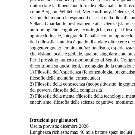
rintracciare la dimensione formale della analisi in filosof
come Bergson, Whitehead, Merleau-Ponty, Deleuze, Ruy
visioni del mondo in esponenti classici della filosofia 
Sellars. Guardando positivamente alle scienze (siano es
antropologiche, cognitive, tecnologiche, ecc.), la filosof
approccio locale, integrando l’analisi con un approcci
della filosofia sintetica è quello di andare oltre certe d
soggetto/oggetto, empirismo/razionalismo, esperienza/ra
che visione locale e globale, qualora singolarmente pre
Per il prossimo numero monografico di Segni e Comprens
di contributi su questi temi, incoraggiando la trattazion
1) Filosofia dell’esperienza (fenomenologia, pragmatismo
filosofie della memoria, ermeneutica)
2) Filosofia della conoscenza (neopositivismo, ingegneri
dei powers, filosofia della complessità)
3) Filosofia della mente (filosofia della tecnologia, men
enattivismo, filosofia delle scienze cognitive, monismo 
Istruzioni per gli autori:
Uscita prevista: dicembre 2026
Lunghezza richiesta: max 40 mila battute spazi inclusi