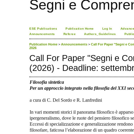
Segni e Compre
ESE Publications
Publication Home
Log In
Advance
Announcements
Referee
Authors_Guidelines
Publi
Publication Home
>
Announcements
>
Call For Paper "Segni e Co
2026
Call For Paper "Segni e C
(2026) - Deadline: settemb
Filosofia sintetica
Per un approccio integrato nella filosofia del XXI sec
a cura di C. Del Sordo e R. Lanfredini
In vari momenti storici il panorama filosofico è appars
ipergeneralismo, dove le ruote del pensiero filosofico s
Eccessi di specializzazione e generalizzazione rendono inn
filosofare, faticosa l’elaborazione di un quadro coerent