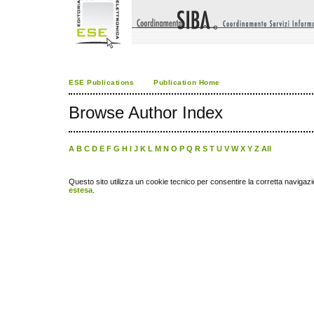
ESE Publications
Publication Home
Browse Author Index
A
B
C
D
E
F
G
H
I
J
K
L
M
N
O
P
Q
R
S
T
U
V
W
X
Y
Z
All
Questo sito utilizza un cookie tecnico per consentire la corretta navigazi
estesa
.