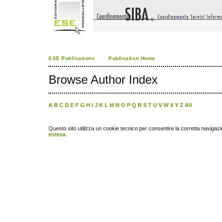
ESE Publications
Publication Home
Browse Author Index
A
B
C
D
E
F
G
H
I
J
K
L
M
N
O
P
Q
R
S
T
U
V
W
X
Y
Z
All
Questo sito utilizza un cookie tecnico per consentire la corretta navigazi
estesa
.