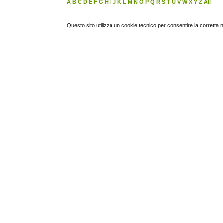
A
B
C
D
E
F
G
H
I
J
K
L
M
N
O
P
Q
R
S
T
U
V
W
X
Y
Z
All
Questo sito utilizza un cookie tecnico per consentire la corretta 