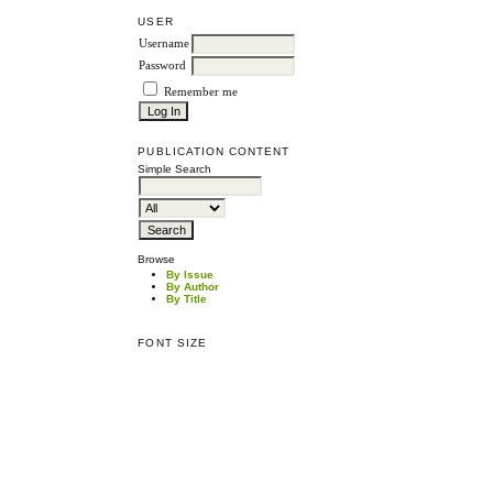
USER
Username
Password
Remember me
PUBLICATION CONTENT
Simple Search
Browse
By Issue
By Author
By Title
FONT SIZE