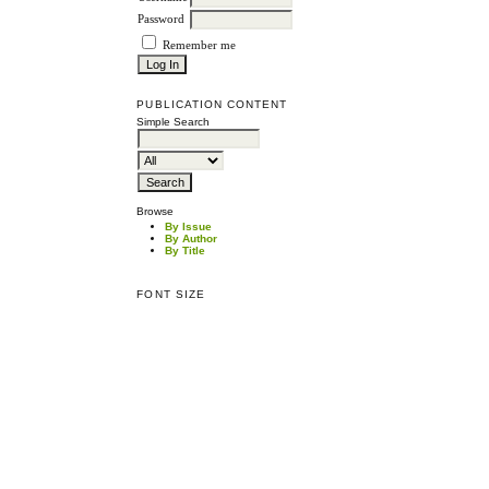
Password
Remember me
PUBLICATION CONTENT
Simple Search
Browse
By Issue
By Author
By Title
FONT SIZE