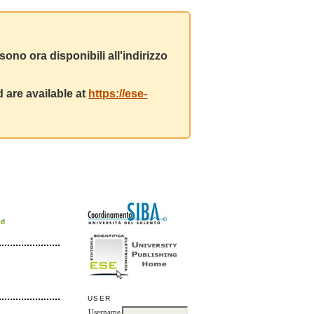
ono ora disponibili all'indirizzo
 are available at
https://ese-
rd
USER
Username