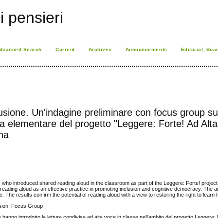
i pensieri
dvanced Search
Current
Archives
Announcements
Editorial_Boa
lusione. Un'indagine preliminare con focus group su
la elementare del progetto "Leggere: Forte! Ad Alt
ana
 who introduced shared reading aloud in the classroom as part of the Leggere: Forte! projec
eading aloud as an effective practice in promoting inclusion and cognitive democracy. The an
 The results confirm the potential of reading aloud with a view to restoring the right to learn fo
usion, Focus Group
he hanno introdotto la lettura condivisa ad alta voce in classe nell'ambito del progetto Leggere: 