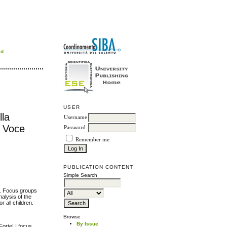
rd
USER
lla
Username
a Voce
Password
Remember me
PUBLICATION CONTENT
Simple Search
t. Focus groups
alysis of the
r all children.
Browse
By Issue
Forte! I focus