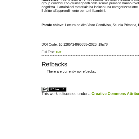
group condotti con gli insegnanti della scuola primaria hanno rive
cognitiva. L'analisi del materiale ha incluso una categorizzazione ex-
il diritto all'apprendimento per tutti i bambini.
Parole chiave
: Lettura ad Alta Voce Condivisa, Scuola Primaria,
DOI Code: 10.1285/i24995835v2023n19p78
Full Text:
Pdf
Refbacks
There are currently no refbacks.
ویزای استارتاپ
کاغذ a4
This work is licensed under a
Creative Commons Attribuz