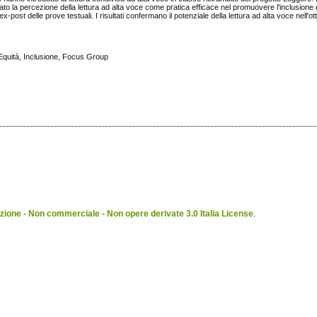
lato la percezione della lettura ad alta voce come pratica efficace nel promuovere l'inclusione
post delle prove testuali. I risultati confermano il potenziale della lettura ad alta voce nell'otti
 Equità, Inclusione, Focus Group
ione - Non commerciale - Non opere derivate 3.0 Italia License
.