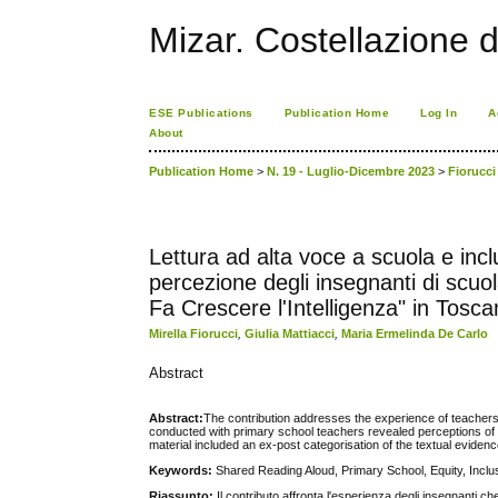
Mizar. Costellazione d
ESE Publications
Publication Home
Log In
A
About
Publication Home
>
N. 19 - Luglio-Dicembre 2023
>
Fiorucci
Lettura ad alta voce a scuola e inc
percezione degli insegnanti di scuo
Fa Crescere l'Intelligenza" in Tosc
Mirella Fiorucci
,
Giulia Mattiacci
,
Maria Ermelinda De Carlo
Abstract
Abstract:
The contribution addresses the experience of teachers
conducted with primary school teachers revealed perceptions of r
material included an ex-post categorisation of the textual evidence.
Keywords:
Shared Reading Aloud, Primary School, Equity, Incl
Riassunto:
Il contributo affronta l'esperienza degli insegnanti c