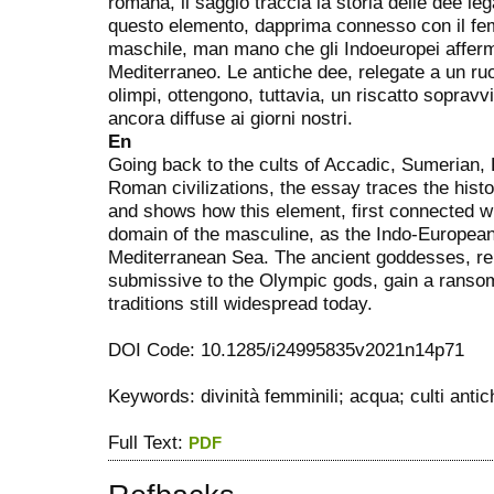
romana, il saggio traccia la storia delle dee l
questo elemento, dapprima connesso con il fem
maschile, man mano che gli Indoeuropei afferma
Mediterraneo. Le antiche dee, relegate a un ru
olimpi, ottengono, tuttavia, un riscatto sopravv
ancora diffuse ai giorni nostri.
En
Going back to the cults of Accadic, Sumerian,
Roman civilizations, the essay traces the hist
and shows how this element, first connected w
domain of the masculine, as the Indo-European
Mediterranean Sea. The ancient goddesses, rel
submissive to the Olympic gods, gain a ransom
traditions still widespread today.
DOI Code: 10.1285/i24995835v2021n14p71
Keywords: divinità femminili; acqua; culti anti
Full Text:
PDF