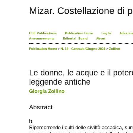
Mizar. Costellazione di p
ESE Publications
Publication Home
Log In
Advance
Announcements
Editorial_Board
About
Publication Home
>
N. 14 - Gennaio/Giugno 2021
>
Zollino
Le donne, le acque e il potere
leggende antiche
Giorgia Zollino
Abstract
It
Ripercorrendo i culti delle civiltà accadica, su