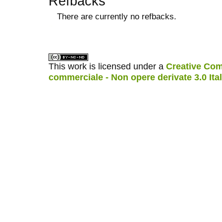
Refbacks
There are currently no refbacks.
ویزای استارتاپ
کاغذ a4
This work is licensed under a
Creative Com
commerciale - Non opere derivate 3.0 Ita