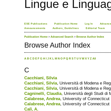
Lingue e Lingua
ESE Publications
Publication Home
Log In
Advance
Announcements
Authors_Guidelines
Editorial Team
Publication Home
>
Advanced Search
>
Browse Author Index
Browse Author Index
A
B
C
D
E
F
G
H
I
J
K
L
M
N
O
P
Q
R
S
T
U
V
W
X
Y
Z
All
C
Cacchiani, Silvia
Cacchiani, Silvia
, Università di Modena e Reg
Cacchiani, Silvia
, Università di Modena e Regg
Cagninelli, Claudia
, Università degli Studi di 
Calabrese, Andrea
, University of Connecticut
Calabrese, Andrea
, University of Connecticut
Calì, A.