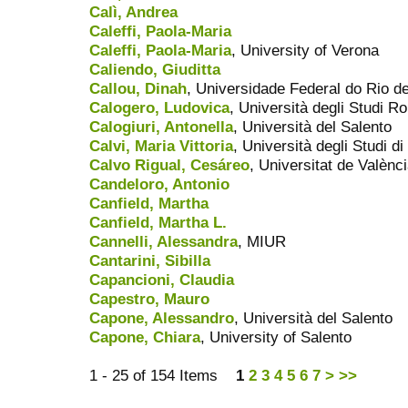
Calì, Andrea
Caleffi, Paola-Maria
Caleffi, Paola-Maria
, University of Verona
Caliendo, Giuditta
Callou, Dinah
, Universidade Federal do Rio d
Calogero, Ludovica
, Università degli Studi R
Calogiuri, Antonella
, Università del Salento
Calvi, Maria Vittoria
, Università degli Studi di
Calvo Rigual, Cesáreo
, Universitat de Valènc
Candeloro, Antonio
Canfield, Martha
Canfield, Martha L.
Cannelli, Alessandra
, MIUR
Cantarini, Sibilla
Capancioni, Claudia
Capestro, Mauro
Capone, Alessandro
, Università del Salento
Capone, Chiara
, University of Salento
1 - 25 of 154 Items
1
2
3
4
5
6
7
>
>>