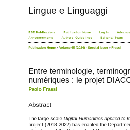
Lingue e Linguaggi
ESE Publications
Publication Home
Log In
Advance
Announcements
Authors_Guidelines
Editorial Team
Publication Home
>
Volume 65 (2024) - Special Issue
>
Frassi
Entre terminologie, terminog
numériques : le projet DIAC
Paolo Frassi
Abstract
The large-scale
Digital Humanities applied to f
project (2018-2022) has enabled the Departme