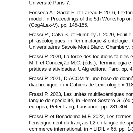
Université Paris 7.
Fonseca A., Sadat F. et Lareau F. 2016, Lexfom
model, in Proceedings of the 5th Workshop on 
(CogALex-V), pp. 145-155.
Frassi P., Calvi S. et Humbley J. 2020, Fouille
phraséologiques, in Terminologie & ontologie : 
Universitaires Savoie Mont Blanc, Chambéry, 
Frassi P. 2020, La force des locutions faibles 
M.T. et Conceição M.C. (éds.), Terminologia e
práticas e atividades, UAlg editora, Faro, pp. 4
Frassi P. 2021, DIACOM-fr, une base de donné
diachronique, in « Cahiers de Lexicologie » 118
Frassi P. 2023, Les unités multilexémiques non
langue de spécialité, in Henrot Sostero G. (éd.),
europea, Peter Lang, Lausanne, pp. 281-304.
Frassi P. et Bonadonna M.F. 2022, Les termes
l’enseignement du français L2 en langue de spé
commerce international, in « LIDIL » 65, pp. 1-