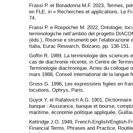
Frassi P. et Bonadonna M.F. 2023, Termes, po
en FLE, in « Recherches et applications. Le F
74.
Frassi P. e Rospocher M. 2022, Ontologie, locuz
terminologiche nell’ambito del progetto DIACOM-
(éds.), Risorse e strumenti per l’elaborazione e
Italia, Eurac Research, Bolzano, pp. 138-151.
Goffin R. 1989, La terminologie des sciences 
cas de diachronie récente, in Centre de Termino
Terminologie diachronique. Actes du colloque o
mars 1988, Conseil international de la langue f
Gross G. 1996, Les expressions figées en fra
locutions, Ophrys, Paris.
Guyot Y. et Rafalovich A.G. 1901, Dictionnaire 
banque : Assurance, banque et bourse, comptabi
maritime, économie politique appliquée, Guilla
Kettridge J.O. 1949, French-English/English-F
Financial Terms. Phrases and Practice, Routle