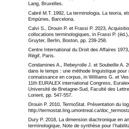
Lang, Bruxelles.
Cabré M.T. 1992, La terminologia. La teoria, el
Empúries, Barcelona.
Calvi S., Drouin P. et Frassi P. 2023, Acquisit
collocations terminologiques, in Frassi P. (éd.
Gruyter, Berlin, Boston, pp. 239-258.
Centre International du Droit des Affaires 197
Régif, Paris.
Condamines A., Rebeyrolle J. et Soubeille A. 20
dans le temps : une méthode linguistique pour 
connaissance en corpus, in Williams G. et Vess
11th EURALEX international Congress, Euralex 2
Université de Bretagne-Sud, Faculté des Lettr
Lorient, pp. 547-557.
Drouin P. 2010, TermoStat. Présentation du logi
http://termostat.ling.umontreal.ca/doc_termost
Dury P. 2018, La dimension diachronique en ang
terminologique, Note de synthèse pour l’habilit