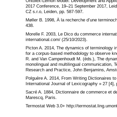
Ontolex-Lemon Model: Development and Applica
2017 Conference, 19–21 September 2017, Leid
CZ s.r.o, Leiden, pp. 587-597.
Møller B. 1998, À la recherche d’une terminochr
438.
Morelle F. 2003, Le Dico du commerce internati
international.com/ (25/10/2023).
Picton A. 2014, The dynamics of terminology in
for a corpus-based methodology to observe k
R. and Van Campenhoudt M. (éds.), The dynami
monolingual and multilingual communication, 
Research and Practice, John Benjamins, Amste
Polguère A. 2014, From Writing Dictionaires t
International Journal of Lexicography » 27 [4],
Sacré A. 1884, Dictionnaire de commerce et de 
Marescq, Paris.
Termostat Web 3.0+ http://termostat.ling.umont