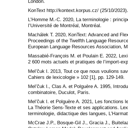
London.
KonText http://kontext.korpus.cz/ (25/10/2023)
L’Homme M.-C. 2020, La terminologie : princip
l’Université de Montréal, Montréal.
Machálek T. 2020, KonText: Advanced and Flexi
Proceedings of the Twelfth Language Resource
European Language Resources Association, Mar
Massabié-François M. et Poulain E. 2022, Lex
2 600 mots actuels et pratiques de l’import-ex
Mel’čuk I. 2013, Tout ce que nous voulions sa
Cahiers de lexicologie » 102 [1], pp. 129-149.
Mel’čuk I., Clas A. et Polguère A. 1995, Introdu
combinatoire, Duculot, Paris.
Mel’čuk I. et Polguère A. 2021, Les fonctions l
La Théorie Sens-Texte et ses applications. Lexi
terminologie, didactique des langues, L’Harmat
McCrae J.P., Bosque-Gil J., Gracia J., Buitela