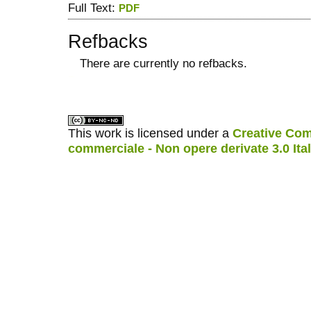
Full Text:
PDF
Refbacks
There are currently no refbacks.
ویزای استارتاپ
کاغذ a4
This work is licensed under a
Creative Com
commerciale - Non opere derivate 3.0 Ita