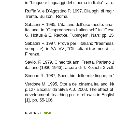
in “Lingue e linguaggi del cinema in Italia”, a.
Ruffin V. e D’Agostino P. 1997, Dialoghi di reg
Trenta, Bulzoni, Roma.
Sabatini F. 1985, L’italiano dell’uso medio: una r
italiane, in “Gesprochenes Italienisch” in “Ge
G. Holtus & E. Radtke, Tübingen”, Narr, pp. 15
Sabatini F. 1997, Prove per l’italiano “trasmess
semplice), in AA. VV., “Gli italiani trasmessi.
Firenze.
Savio, F. 1979, Cinecittà anni Trenta. Parlano
italiano (1930-1943), a cura di T. Kezich, 3 vol
Simone R. 1987, Specchio delle mie lingue, in “I
Verdone M. 1995, Storia del cinema italiano,
p.127.Bacelar da Silva A.J. 2003, The effect of
development: teaching polite refusals in Engli
[1], pp. 55-106.
Full Text:
PDF