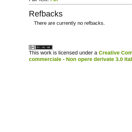
Refbacks
There are currently no refbacks.
ویزای استارتاپ
کاغذ a4
This work is licensed under a
Creative Com
commerciale - Non opere derivate 3.0 Ita