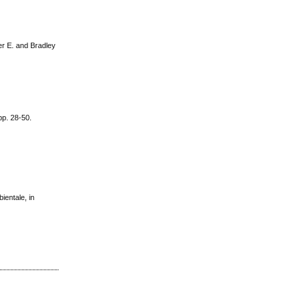
er E. and Bradley
pp. 28-50.
ientale, in