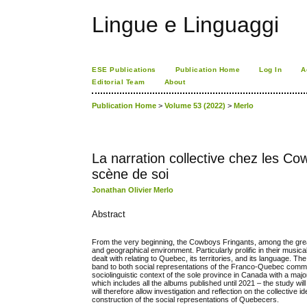
Lingue e Linguaggi
ESE Publications
Publication Home
Log In
A
Editorial Team
About
Publication Home
>
Volume 53 (2022)
>
Merlo
La narration collective chez les C
scène de soi
Jonathan Olivier Merlo
Abstract
From the very beginning, the Cowboys Fringants, among the great
and geographical environment. Particularly prolific in their musi
dealt with relating to Quebec, its territories, and its language. 
band to both social representations of the Franco-Quebec communit
sociolinguistic context of the sole province in Canada with a majo
which includes all the albums published until 2021 – the study wi
will therefore allow investigation and reflection on the collective 
construction of the social representations of Quebecers.