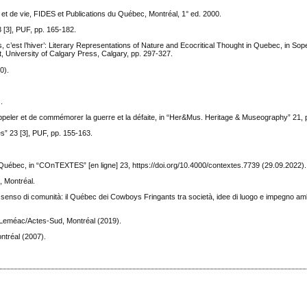
 et de vie, FIDES et Publications du Québec, Montréal, 1° ed. 2000.
 [3], PUF, pp. 165-182.
c’est l’hiver’: Literary Representations of Nature and Ecocritical Thought in Quebec, in Sop
, University of Calgary Press, Calgary, pp. 297-327.
0).
.
ppeler et de commémorer la guerre et la défaite, in “Her&Mus. Heritage & Museography” 21, 
és” 23 [3], PUF, pp. 155-163.
u Québec, in “COnTEXTES” [en ligne] 23, https://doi.org/10.4000/contextes.7739 (29.09.2022).
l, Montréal.
senso di comunità: il Québec dei Cowboys Fringants tra società, idee di luogo e impegno amb
Leméac/Actes-Sud, Montréal (2019).
ntréal (2007).