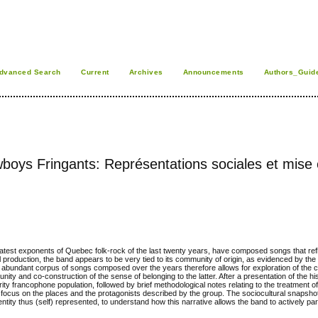
dvanced Search
Current
Archives
Announcements
Authors_Guid
owboys Fringants: Représentations sociales et mise
est exponents of Quebec folk-rock of the last twenty years, have composed songs that refle
cal production, the band appears to be very tied to its community of origin, as evidenced by t
The abundant corpus of songs composed over the years therefore allows for exploration of the co
y and co-construction of the sense of belonging to the latter. After a presentation of the his
rity francophone population, followed by brief methodological notes relating to the treatment o
ll focus on the places and the protagonists described by the group. The sociocultural snapsho
identity thus (self) represented, to understand how this narrative allows the band to actively par