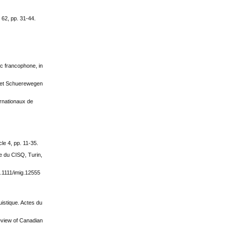
 62, pp. 31-44.
ec francophone, in
H. et Schuerewegen
ernationaux de
le 4, pp. 11-35.
ue du CISQ, Turin,
0.1111/imig.12555
uistique. Actes du
Review of Canadian