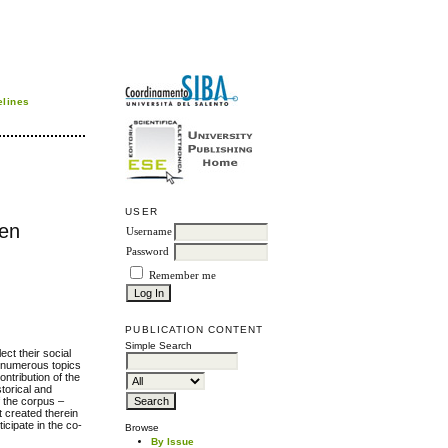
elines
USER
 en
Username
Password
Remember me
PUBLICATION CONTENT
Simple Search
ct their social
he numerous topics
ntribution of the
torical and
f the corpus –
t created therein
ticipate in the co-
Browse
By Issue