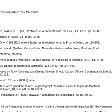
ciolinguistics; rock folk music
, in Abric J.-C. (dir.), Pratiques et représentations sociales, PUF, Paris, pp. 15-46.
uébec, in “Cités” 23 [3], pp. 43-55.
rient” 103 [3], Centre d’études et de recherche sur le Proche-Orient, pp. 156-159.
guistique du Québec, Cétuq / Fides, Nouvelles études québécoises, Montréal, 2° éd.
Montréal, Montréal.
ne en milieu minoritaire; un bilan critique, in “Sociologie et sociétés” 26 [1], pp. 71-86.
ELA. Études de linguistique appliquée” 123-124 [3], pp. 341-348.
ective on Rock Concerts and Climate Change: Should Carbon Offsets Compensating Emissio
101-126.
Devoir”, 15 mars 2008, Québec.
re verte grandeur nature: un grand projet mobilisateur pour la région de Montréal.
belt_web_18_Juin.pdf (17.01.2022).
linguistique, in “Tranel, Travaux Neuchâtelois de Linguistique” 32, pp. 39-53.
 de Politique gouvernementale en matière d’immigration et d’intégration, Ed. Gouverneme