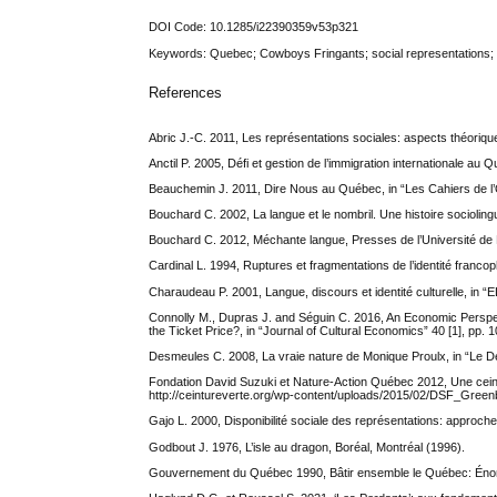
DOI Code: 10.1285/i22390359v53p321
Keywords: Quebec; Cowboys Fringants; social representations; so
References
Abric J.-C. 2011, Les représentations sociales: aspects théoriques
Anctil P. 2005, Défi et gestion de l’immigration internationale au Q
Beauchemin J. 2011, Dire Nous au Québec, in “Les Cahiers de l’O
Bouchard C. 2002, La langue et le nombril. Une histoire sociolin
Bouchard C. 2012, Méchante langue, Presses de l’Université de 
Cardinal L. 1994, Ruptures et fragmentations de l’identité francopho
Charaudeau P. 2001, Langue, discours et identité culturelle, in “
Connolly M., Dupras J. and Séguin C. 2016, An Economic Persp
the Ticket Price?, in “Journal of Cultural Economics” 40 [1], pp. 
Desmeules C. 2008, La vraie nature de Monique Proulx, in “Le 
Fondation David Suzuki et Nature-Action Québec 2012, Une ceintu
http://ceintureverte.org/wp-content/uploads/2015/02/DSF_Green
Gajo L. 2000, Disponibilité sociale des représentations: approche 
Godbout J. 1976, L’isle au dragon, Boréal, Montréal (1996).
Gouvernement du Québec 1990, Bâtir ensemble le Québec: Énoncé