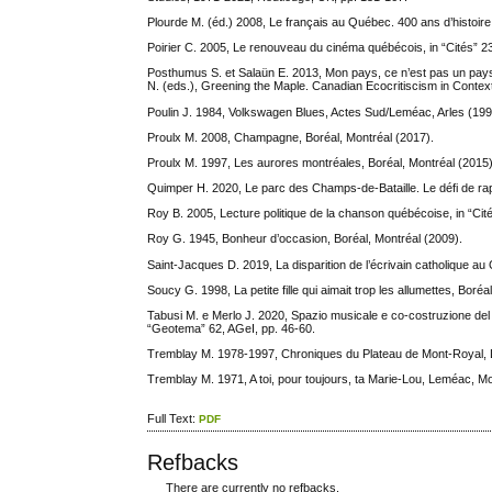
Plourde M. (éd.) 2008, Le français au Québec. 400 ans d’histoire
Poirier C. 2005, Le renouveau du cinéma québécois, in “Cités” 23
Posthumus S. et Salaün E. 2013, Mon pays, ce n’est pas un pays, 
N. (eds.), Greening the Maple. Canadian Ecocritiscism in Context
Poulin J. 1984, Volkswagen Blues, Actes Sud/Leméac, Arles (199
Proulx M. 2008, Champagne, Boréal, Montréal (2017).
Proulx M. 1997, Les aurores montréales, Boréal, Montréal (2015)
Quimper H. 2020, Le parc des Champs-de-Bataille. Le défi de ra
Roy B. 2005, Lecture politique de la chanson québécoise, in “Cit
Roy G. 1945, Bonheur d’occasion, Boréal, Montréal (2009).
Saint-Jacques D. 2019, La disparition de l’écrivain catholique a
Soucy G. 1998, La petite fille qui aimait trop les allumettes, Boréa
Tabusi M. e Merlo J. 2020, Spazio musicale e co-costruzione del 
“Geotema” 62, AGeI, pp. 46-60.
Tremblay M. 1978-1997, Chroniques du Plateau de Mont-Royal, 
Tremblay M. 1971, A toi, pour toujours, ta Marie-Lou, Leméac, Mo
Full Text:
PDF
Refbacks
There are currently no refbacks.