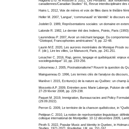
Haglund D.G. et Roussel S. 2021, ‘Les Perdants’: aux fondements
canadiennes/Canadian Studies” 91, Revue interdisciplinaire des
Hains L. 2012, Voix de mères et voix de filles dans le théâtre f
Heller M. 2007, ‘Langue’, ‘communauté’ et ‘identité’: le discours e
Jodelet D. 1989, Représentations sociales: un domaine en extensio
Lalonde R. 1982, Le dernier été des Indiens, Points, Paris (1993)
Laurendeau P. 2007, Avoir un méchant langage. Du comportement s
“Glottopol, Francophonies américaines” 9, pp. 22-48.
Laurin M.E. 2020, Les aurores montréales de Monique Proulx ou l
F. (dir.), Lire les villes, Le Manuscrit, Paris, pp. 241.251.
Lesacher C. 2016, Rap, genre, langage et québéquicité: enjeux et
sociolinguistique” 10, pp. 233-256.
Létourneau J. 2005, Postnationalisme? Rouvrir la question du Qué
Maingueneau D. 1996, Les termes clés de l’analyse du discours, E
Mariève I. 2015, Ecriture(s) de la nature au Québec: un champ à dé
Mossetto A.P. 2009, Entretien avec Marie Laberge, Pulsion de vil
27-29 février 2008, pp. 229-238.
Paquet M. 2019, Immigration, Bureaucracies and Policy Formulatio
(29.09.2022).
Perron G. 2009, Le territoire de la chanson québécoise, in “Québ
Petitjean C. 2010, La notion de représentation linguistique: défin
colloque international de Montpellier. 10-12 décembre 2009, Lam
Piroth S. 2022, Popular Music and Identity in Quebec, in Holman
Studies, 1971-2021, Routledge, UK, pp. 151-167.