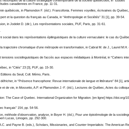
 historiques de la culture stratégique contemporaine de la société québécoise, in “Études
 études canadiennes en France, pp. 11-31.
éminin québécois, in Plamondon F. (éd.). Francofonia. Femmes voyelles, écrivaines du Québec,
xpert et la question du français au Canada, in “Anthropologie et Sociétés” 31 [1], pp. 39-54.
n, in Jodelet D. (dir.), Les représentations sociales, PUF, Paris, pp. 31-61.
.
ocial dans les représentations épilinguistiques de la culture vernaculaire: le cas du Québ
a trajectoire chromatique d’une métropole en transformation, in Cabral M. de J., Laurel M.
 tensions sociolinguistiques de l’accès aux espaces médiatiques à Montréal, in “Cahiers int
bec, in “Cités” 23 [3], PUF, pp. 15-30.
ditions du Seuil, Coll. Mémo, Paris.
fricher, in “Présence francophone: Revue internationale de langue et littérature” 84 [1], artic
le et de vie, in Mossetto, A.P. et Plamondon J.-F. (éd.), Lectures de Québec, Actes du colloq
n: The Case of Quebec. International Organization for Migration. [en ligne] https://doi.org/1
ec français” 154, pp. 54-56.
ition, méthode d’observation, analyse, in Boyer H. (éd.), Pour une épistémologie de la socioling
bert-Lucas, Limoges, pp. 292-300.
 A.C. and Payne B. (eds.), Scholars, Missionaries, and Counter-Imperialists: The American 