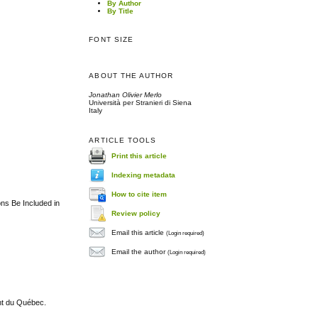
By Author
By Title
FONT SIZE
ABOUT THE AUTHOR
Jonathan Olivier Merlo
Università per Stranieri di Siena
Italy
ARTICLE TOOLS
Print this article
Indexing metadata
How to cite item
ns Be Included in
Review policy
Email this article
(Login required)
Email the author
(Login required)
nt du Québec.