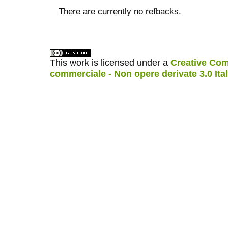
There are currently no refbacks.
ویزای استارتاپ
کاغذ a4
This work is licensed under a
Creative Com
commerciale - Non opere derivate 3.0 Ita