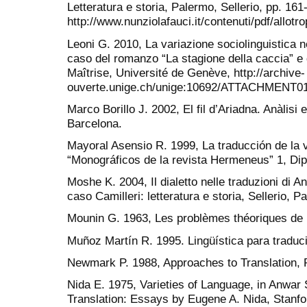
Letteratura e storia, Palermo, Sellerio, pp. 161
http://www.nunziolafauci.it/contenuti/pdf/allotr
Leoni G. 2010, La variazione sociolinguistica ne
caso del romanzo “La stagione della caccia” e 
Maîtrise, Université de Genève, http://archive-
ouverte.unige.ch/unige:10692/ATTACHMENT01 
Marco Borillo J. 2002, El fil d’Ariadna. Anàlisi e
Barcelona.
Mayoral Asensio R. 1999, La traducción de la va
“Monográficos de la revista Hermeneus” 1, Dipu
Moshe K. 2004, Il dialetto nelle traduzioni di Andr
caso Camilleri: letteratura e storia, Sellerio, 
Mounin G. 1963, Les problèmes théoriques de la
Muñoz Martín R. 1995. Lingüística para traduci
Newmark P. 1988, Approaches to Translation, P
Nida E. 1975, Varieties of Language, in Anwar 
Translation: Essays by Eugene A. Nida, Stanfor