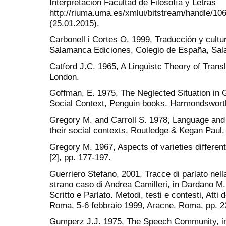
Interpretación Facultad de Filosofía y Letras
http://riuma.uma.es/xmlui/bitstream/handle/
(25.01.2015).
Carbonell i Cortes O. 1999, Traducción y cultura
Salamanca Ediciones, Colegio de España, Sa
Catford J.C. 1965, A Linguistc Theory of Trans
London.
Goffman, E. 1975, The Neglected Situation in Gi
Social Context, Penguin books, Harmondsworth
Gregory M. and Carroll S. 1978, Language and 
their social contexts, Routledge & Kegan Paul
Gregory M. 1967, Aspects of varieties differenti
[2], pp. 177-197.
Guerriero Stefano, 2001, Tracce di parlato nel
strano caso di Andrea Camilleri, in Dardano M.,
Scritto e Parlato. Metodi, testi e contesti, Atti 
Roma, 5-6 febbraio 1999, Aracne, Roma, pp. 2
Gumperz J.J. 1975, The Speech Community, in G