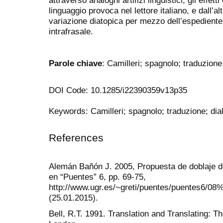
attraverso analoghi artifizi linguistici, gli effett
linguaggio provoca nel lettore italiano, e dall’al
variazione diatopica per mezzo dell’espediente
intrafrasale.
Parole chiave
: Camilleri; spagnolo; traduzione
DOI Code: 10.1285/i22390359v13p35
Keywords: Camilleri; spagnolo; traduzione; dia
References
Alemán Bañón J. 2005, Propuesta de doblaje de u
en “Puentes” 6, pp. 69-75,
http://www.ugr.es/~greti/puentes/puentes6/0
(25.01.2015).
Bell, R.T. 1991. Translation and Translating: 