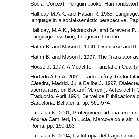
Social Context, Penguin books, Harmondsworth
Halliday M.A.K. and Hasan R. 1985, Language, 
language in a social-semiotic perspective, Pa
Halliday, M.A.K., Mcintosh A. and Strevens P.
Language Teaching, Longman, London.
Hatim B. and Mason I. 1990, Discourse and th
Hatim B. and Mason I. 1997, The Translator a
House J. 1977, A Model for Translation Qualit
Hurtado Albir A. 2001, Traducción y Traductolog
Cátedra, Madrid. Julià Ballbè J. 1997, Dialectes
aberracions, en Bacardí M. (ed.), Actes del II
Traducció, Abril 1994, Servei de Publicacions 
Barcelona, Bellaterra, pp. 561-574.
La Fauci N. 2001, Prolegomeni ad una fenomeno
Andrea Camilleri, in Lucia, Marcovaldo e altri s
Roma, pp. 150-163.
La Fauci N. 2004, L’allotropia del tragediatore, 