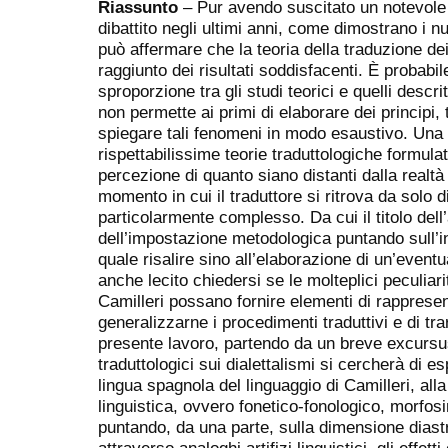
Riassunto
– Pur avendo suscitato un notevole
dibattito negli ultimi anni, come dimostrano i n
può affermare che la teoria della traduzione de
raggiunto dei risultati soddisfacenti. È probab
sproporzione tra gli studi teorici e quelli descri
non permette ai primi di elaborare dei principi,
spiegare tali fenomeni in modo esaustivo. Una 
rispettabilissime teorie traduttologiche formula
percezione di quanto siano distanti dalla realtà 
momento in cui il traduttore si ritrova da solo di
particolarmente complesso. Da cui il titolo dell’
dell’impostazione metodologica puntando sull’i
quale risalire sino all’elaborazione di un’eventu
anche lecito chiedersi se le molteplici peculiari
Camilleri possano fornire elementi di rappresent
generalizzarne i procedimenti traduttivi e di tra
presente lavoro, partendo da un breve excursus
traduttologici sui dialettalismi si cercherà di e
lingua spagnola del linguaggio di Camilleri, alla l
linguistica, ovvero fonetico-fonologico, morfos
puntando, da una parte, sulla dimensione diastra