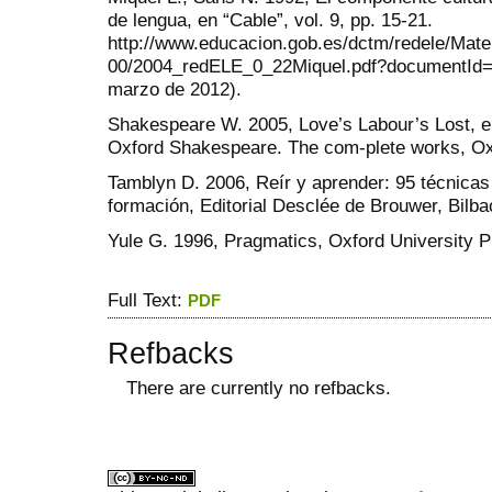
de lengua, en “Cable”, vol. 9, pp. 15-21.
http://www.educacion.gob.es/dctm/redele/Mate
00/2004_redELE_0_22Miquel.pdf?documentId=
marzo de 2012).
Shakespeare W. 2005, Love’s Labour’s Lost, en
Oxford Shakespeare. The com-plete works, Oxf
Tamblyn D. 2006, Reír y aprender: 95 técnicas
formación, Editorial Desclée de Brouwer, Bilba
Yule G. 1996, Pragmatics, Oxford University P
Full Text:
PDF
Refbacks
There are currently no refbacks.
ویزای استارتاپ
کاغذ a4