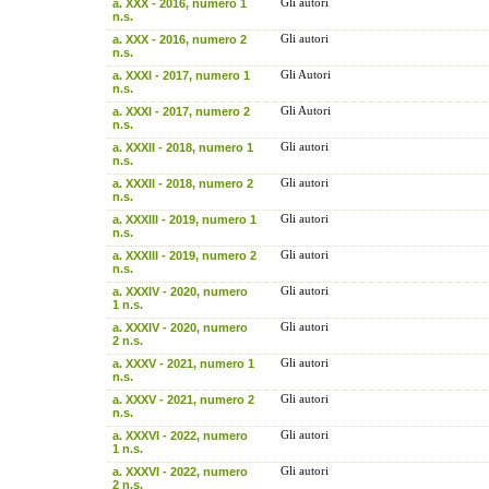
a. XXX - 2016, numero 1
Gli autori
n.s.
a. XXX - 2016, numero 2
Gli autori
n.s.
a. XXXI - 2017, numero 1
Gli Autori
n.s.
a. XXXI - 2017, numero 2
Gli Autori
n.s.
a. XXXII - 2018, numero 1
Gli autori
n.s.
a. XXXII - 2018, numero 2
Gli autori
n.s.
a. XXXIII - 2019, numero 1
Gli autori
n.s.
a. XXXIII - 2019, numero 2
Gli autori
n.s.
a. XXXIV - 2020, numero
Gli autori
1 n.s.
a. XXXIV - 2020, numero
Gli autori
2 n.s.
a. XXXV - 2021, numero 1
Gli autori
n.s.
a. XXXV - 2021, numero 2
Gli autori
n.s.
a. XXXVI - 2022, numero
Gli autori
1 n.s.
a. XXXVI - 2022, numero
Gli autori
2 n.s.