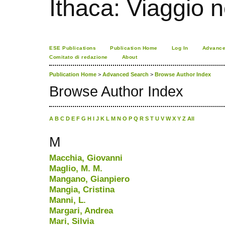
Ithaca: Viaggio 
ESE Publications
Publication Home
Log In
Advance
Comitato di redazione
About
Publication Home
>
Advanced Search
>
Browse Author Index
Browse Author Index
A
B
C
D
E
F
G
H
I
J
K
L
M
N
O
P
Q
R
S
T
U
V
W
X
Y
Z
All
M
Macchia, Giovanni
Maglio, M. M.
Mangano, Gianpiero
Mangia, Cristina
Manni, L.
Margari, Andrea
Mari, Silvia