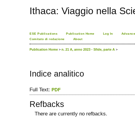
Ithaca: Viaggio nella Sc
ESE Publications
Publication Home
Log In
Advance
Comitato di redazione
About
Publication Home
>
n. 21 A, anno 2023 - Sfide, parte A
>
Indice analitico
Full Text:
PDF
Refbacks
There are currently no refbacks.
ویزای استارتاپ
کاغذ a4