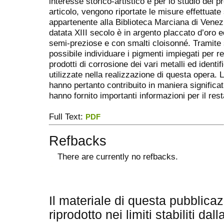
interesse storico-artistico e per lo studio dei 
articolo, vengono riportate le misure effettuate 
appartenente alla Biblioteca Marciana di Venezia
datata XIII secolo è in argento placcato d’oro 
semi-preziose e con smalti cloisonné. Tramite
possibile individuare i pigmenti impiegati per re
prodotti di corrosione dei vari metalli ed ident
utilizzate nella realizzazione di questa opera
hanno pertanto contribuito in maniera significa
hanno fornito importanti informazioni per il rest
Full Text:
PDF
Refbacks
There are currently no refbacks.
ویزای استارتاپ
کاغذ a4
Il materiale di questa pubblica
riprodotto nei limiti stabiliti dal