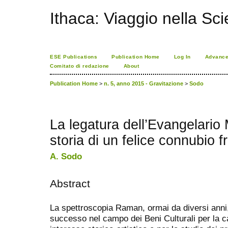
Ithaca: Viaggio nella Sc
ESE Publications
Publication Home
Log In
Advance
Comitato di redazione
About
Publication Home
>
n. 5, anno 2015 - Gravitazione
>
Sodo
La legatura dell’Evangelario 
storia di un felice connubio f
A. Sodo
Abstract
La spettroscopia Raman, ormai da diversi ann
successo nel campo dei Beni Culturali per la ca