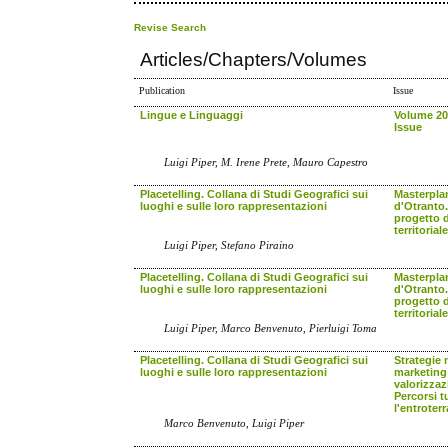
Revise Search
Articles/Chapters/Volumes
Publication
Issue
Lingue e Linguaggi
Volume 20 
Issue
Luigi Piper, M. Irene Prete, Mauro Capestro
Placetelling. Collana di Studi Geografici sui
Masterplan
luoghi e sulle loro rappresentazioni
d'Otranto
progetto d
territoriale
Luigi Piper, Stefano Piraino
Placetelling. Collana di Studi Geografici sui
Masterplan
luoghi e sulle loro rappresentazioni
d'Otranto
progetto d
territoriale
Luigi Piper, Marco Benvenuto, Pierluigi Toma
Placetelling. Collana di Studi Geografici sui
Strategie 
luoghi e sulle loro rappresentazioni
marketing 
valorizzazi
Percorsi tu
l'entroter
Marco Benvenuto, Luigi Piper