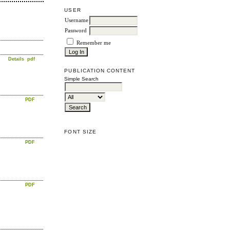
USER
Username
Password
Remember me
Details
pdf
PUBLICATION CONTENT
Simple Search
PDF
FONT SIZE
PDF
PDF