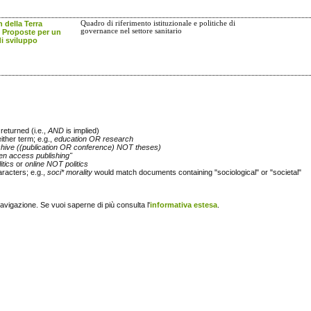
 della Terra
Quadro di riferimento istituzionale e politiche di
governance nel settore sanitario
. Proposte per un
i sviluppo
returned (i.e.,
AND
is implied)
either term; e.g.,
education OR research
chive ((publication OR conference) NOT theses)
en access publishing"
itics
or
online NOT politics
racters; e.g.,
soci* morality
would match documents containing "sociological" or "societal"
navigazione. Se vuoi saperne di più consulta l'
informativa estesa
.