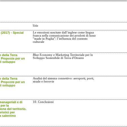
Title
(2017) - Special
Le emozioni suscitate dall’inglese come lingua
franca nella comunicazione dei prodotti di lusso
“made in Puglia”: l’influenza del contesto
culturale
 della Terra
Blue Economy e Marketing Territoriale per lo
Sviluppo Sostenibile di Terra d'Otranto
. Proposte per un
i sviluppo
 della Terra
Analisi del sistema connettivo: aeroporti, porti,
strade e ferrovie
. Proposte per un
i sviluppo
manageriali e di
10. Conclusioni
per la
one del territorio.
ristici per
ra salentino