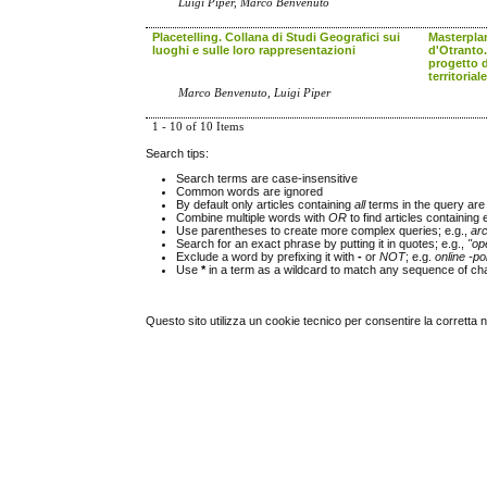
Luigi Piper, Marco Benvenuto
Placetelling. Collana di Studi Geografici sui
Masterplan
luoghi e sulle loro rappresentazioni
d'Otranto
progetto d
territoriale
Marco Benvenuto, Luigi Piper
1 - 10 of 10 Items
Search tips:
Search terms are case-insensitive
Common words are ignored
By default only articles containing
all
terms in the query are 
Combine multiple words with
OR
to find articles containing 
Use parentheses to create more complex queries; e.g.,
ar
Search for an exact phrase by putting it in quotes; e.g.,
"op
Exclude a word by prefixing it with
-
or
NOT
; e.g.
online -pol
Use
*
in a term as a wildcard to match any sequence of cha
Questo sito utilizza un cookie tecnico per consentire la corretta 