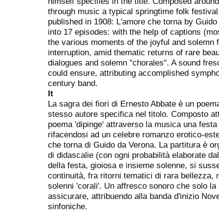
himself specifies in the title. Composed around
through music a typical springtime folk festiva
published in 1908: L'amore che torna by Guido
into 17 episodes: with the help of captions (mos
the various moments of the joyful and solemn f
interruption, amid thematic returns of rare be
dialogues and solemn "chorales". A sound fres
could ensure, attributing accomplished symphoni
century band.
It
La sagra dei fiori di Ernesto Abbate è un poema
stesso autore specifica nel titolo. Composto at
poema 'dipinge' attraverso la musica una festa 
rifacendosi ad un celebre romanzo erotico-este
che torna di Guido da Verona. La partitura è org
di didascalie (con ogni probabilità elaborate da
della festa, gioiosa e insieme solenne, si sus
continuità, fra ritorni tematici di rara bellezza, 
solenni 'corali'. Un affresco sonoro che solo la
assicurare, attribuendo alla banda d'inizio No
sinfoniche.