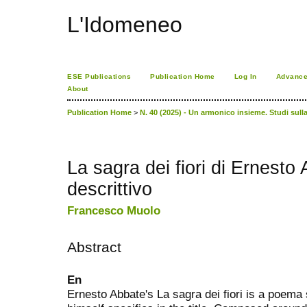
L'Idomeneo
ESE Publications
Publication Home
Log In
Advance
About
Publication Home
>
N. 40 (2025) - Un armonico insieme. Studi sull
La sagra dei fiori di Ernest
descrittivo
Francesco Muolo
Abstract
En
Ernesto Abbate's La sagra dei fiori is a poema 